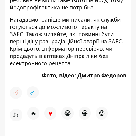
речовин не міститиме ізотопів йоду, тому
йодопрофілактика не потрібна.
Нагадаємо, раніше ми писали,
як служби
готуються до можливого теракту на
ЗАЕС
. Також читайте, які повинні бути
перші дії у разі радіаційної аварії на ЗАЕС
.
Крім цього, Інформатор перевіряв,
чи
продадуть в аптеках Дніпра ліки без
електронного рецепта
.
Фото, відео: Дмитро Федоров
♥
🔥
😭
😆
😡
👍