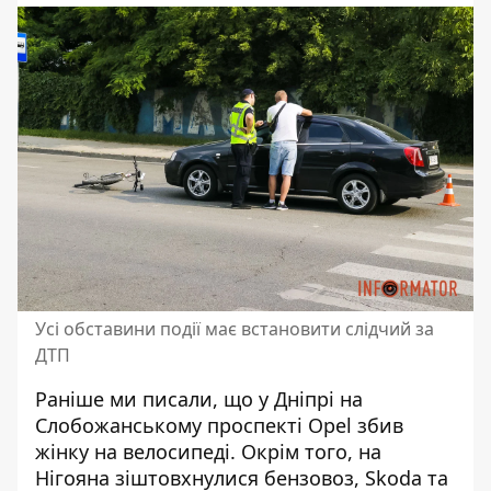
Усі обставини події має встановити слідчий за
ДТП
Раніше ми писали, що у Дніпрі на
Слобожанському проспекті
Opel збив
жінку на велосипеді
. Окрім того, на
Нігояна
зіштовхнулися бензовоз, Skoda та