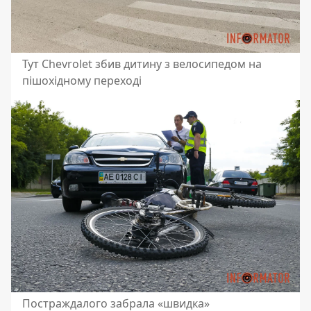
Тут Chevrolet збив дитину з велосипедом на
пішохідному переході
Постраждалого забрала «швидка»