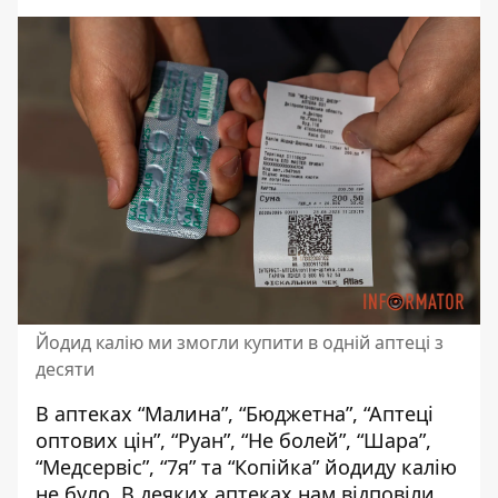
Йодид калію ми змогли купити в одній аптеці з
десяти
В аптеках “Малина”, “Бюджетна”, “Аптеці
оптових цін”, “Руан”, “Не болей”, “Шара”,
“Медсервіс”, “7я” та “Копійка” йодиду калію
не було. В деяких аптеках нам відповіли,