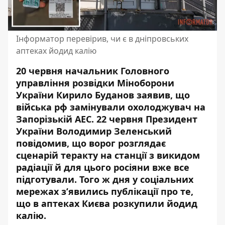
Інформатор перевірив, чи є в дніпровських
аптеках йодид калію
20 червня начальник Головного
управління розвідки Міноборони
України Кирило Буданов заявив, що
війська рф замінували охолоджувач на
Запорізькій АЕС. 22 червня Президент
України Володимир Зеленський
повідомив, що ворог розглядає
сценарій теракту
на станції з викидом
радіації
й для цього росіяни вже все
підготували. Того ж дня у соціальних
мережах з’явились публікації про те,
що в аптеках Києва розкупили йодид
калію.