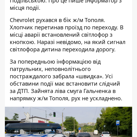
Подільською. Про це пише Інформатор з
місця події.
Chevrolet рухався в бік ж/м Тополя.
Хлопчик перетинав проїзд по переходу. В
місці аварії встановлений світлофор з
кнопкою. Наразі невідомо, на який сигнал
світлофора дитина переходила дорогу.
За попередньою інформацією від
патрульних, неповнолітнього
постраждалого забрала «швидка». Усі
обставини події має встановити слідчий
за ДТП. Зайнята ліва смуга Гальченка в
напрямку ж/м Тополя, рух не ускладнено.