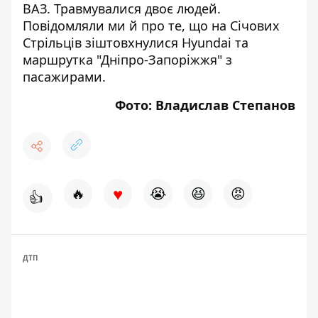
ВАЗ
. Травмувалися двоє людей.
Повідомляли ми й про те, що на Січових
Стрільців
зіштовхнулися Hyundai та
маршрутка "Дніпро-Запоріжжя"
з
пасажирами.
Фото: Владислав Степанов
♥
🔥
😭
😆
😡
👍
ДТП