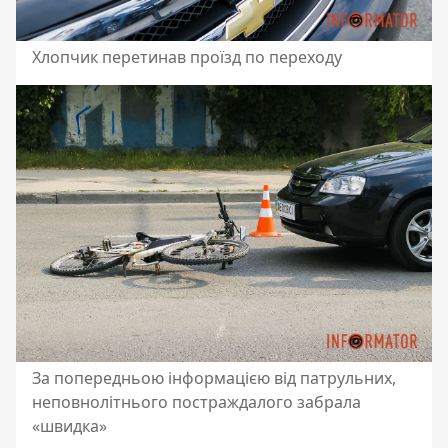
Хлопчик перетинав проїзд по переходу
За попередньою інформацією від патрульних,
неповнолітнього постраждалого забрала
«швидка»