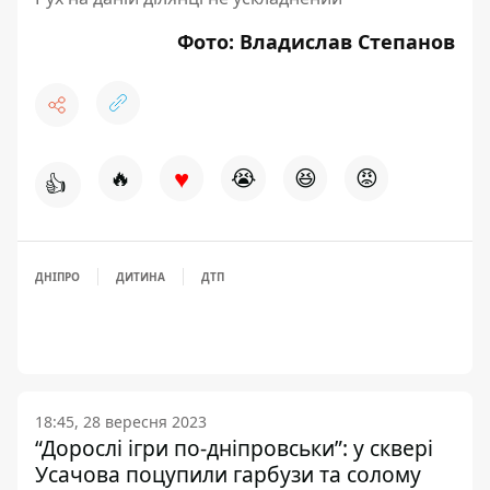
Фото: Владислав Степанов
♥
🔥
😭
😆
😡
👍
ДНІПРО
ДИТИНА
ДТП
18:45, 28 вересня 2023
“Дорослі ігри по-дніпровськи”: у сквері
Усачова поцупили гарбузи та солому