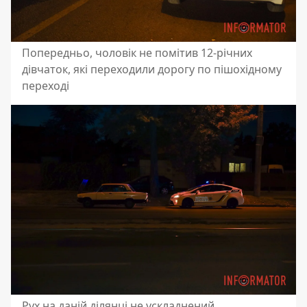
Попередньо, чоловік не помітив 12-річних
дівчаток, які переходили дорогу по пішохідному
переході
Рух на даній ділянці не ускладнений