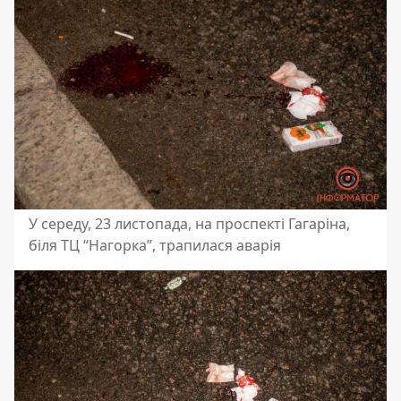
У середу, 23 листопада, на проспекті Гагаріна,
біля ТЦ “Нагорка”, трапилася аварія