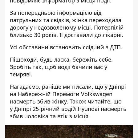
повідомляє Інформатор з місця події.
За попередньою інформацією від
патрульних та свідків, жінка переходила
дорогу у недозволеному місці. Потерпілій
близько 30 років. Її доставили до лікарні.
Усі обставини встановить слідчий з ДТП.
Пішоходи, будь ласка, бережіть себе.
Зробіть так, щоб водії бачили вас у
темряві.
Нагадаємо, раніше ми писали, що
у
Дніпрі
на Набережній Перемоги Volkswagen
насмерть збив жінку
. Також читайте, що
у Дніпрі 25-річний
водій Hyundai насмерть
збив чоловіка та втік з місця
.