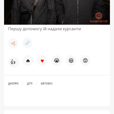
Першу допомогу їй надали курсанти
♥
🔥
😭
😆
😡
👍
ДНІПРО
ДТП
АВТОБУС