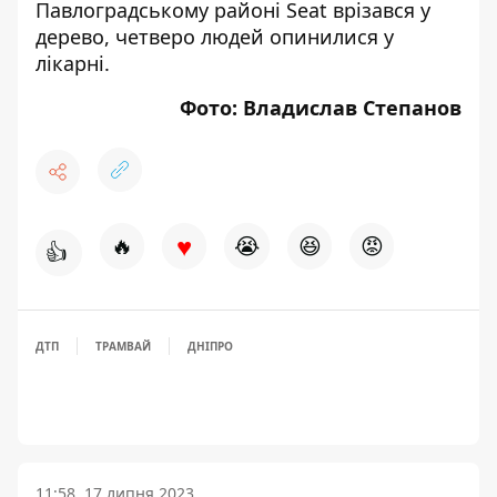
Павлоградському районі
Seat врізався у
дерево
, четверо людей опинилися у
лікарні.
Фото: Владислав Степанов
♥
🔥
😭
😆
😡
👍
ДТП
ТРАМВАЙ
ДНІПРО
11:58, 17 липня 2023