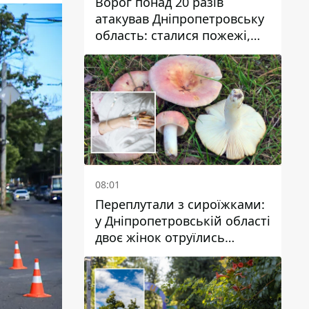
Ворог понад 20 разів
атакував Дніпропетровську
область: сталися пожежі,
постраждали будинки,
інфраструктура та авто
08:01
Переплутали з сироїжками:
у Дніпропетровській області
двоє жінок отруїлись
грибами