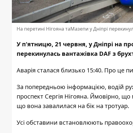
На перетині Нігояна таМазепи у Дніпрі перекину
У п'ятницю, 21 червня, у Дніпрі на пр
перекинулась вантажівка DAF з брух
Аварія сталася близько 15:40. Про це п
За попередньою інформацією, водій рух
проспект Сергія Нігояна. Ймовірно, що
що вона завалилася на бік на тротуар.
Усі обставини встановлюють правоохор