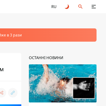
RU
йже в 3 рази
ОСТАННІ НОВИНИ
ом