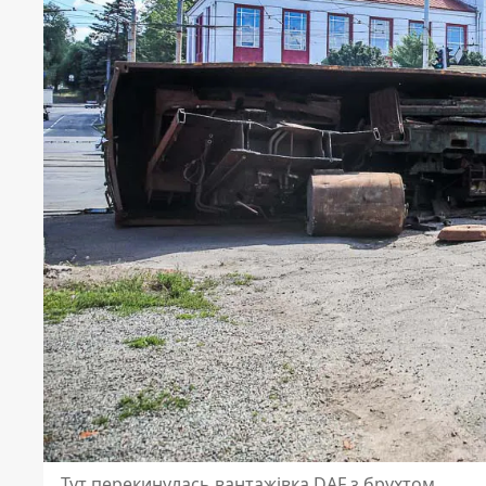
Тут перекинулась вантажівка DAF з брухтом