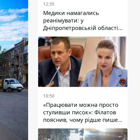
12:35
Медики намагались
реанімувати: у
Дніпропетровській області
дворічний хлопчик потонув
у басейні
10:50
«Працювати можна просто
стуливши писок»: Філатов
пояснив, чому рідше пише у
соцмережах та
розкритикував медійність