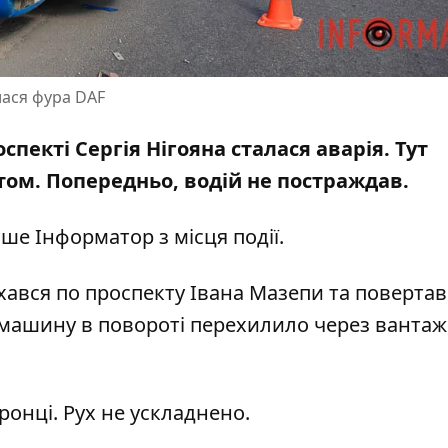
лася фура DAF
оспекті Сергія Нігояна сталася аварія. Тут
том. Попередньо, водій не постраждав.
ише Інформатор з місця події.
ався по проспекту Івана Мазепи та повертав
 машину в повороті перехилило через вантаж
онці. Рух не ускладнено.