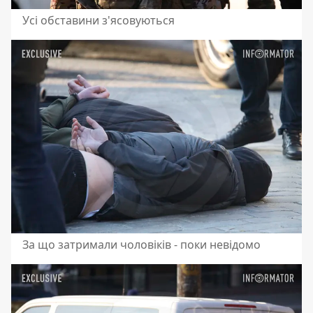
Усі обставини з'ясовуються
За що затримали чоловіків - поки невідомо