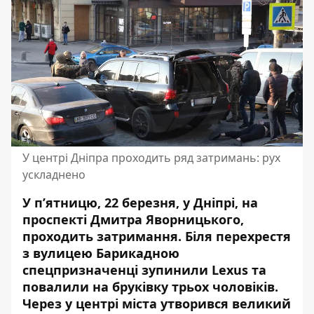
У центрі Дніпра проходить ряд затримань: рух
ускладнено
У пʼятницю, 22 березня, у Дніпрі, на
проспекті Дмитра Яворницького,
проходить затримання. Біля перехрестя
з вулицею Барикадною
спецпризначенці зупинили Lexus та
повалили на бруківку трьох чоловіків.
Через у центрі міста утворився великий