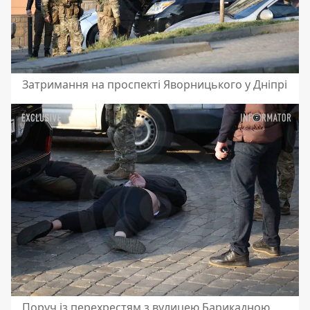
Затримання на проспекті Яворницького у Дніпрі
Поруч із перехрестям з вулицею Барикадною