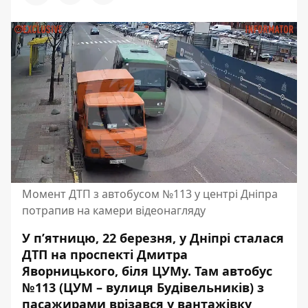
Момент ДТП з автобусом №113 у центрі Дніпра
потрапив на камери відеонагляду
У п’ятницю, 22 березня, у Дніпрі сталася
ДТП на проспекті Дмитра
Яворницького, біля ЦУМу. Там автобус
№113 (ЦУМ – вулиця Будівельників) з
пасажирами врізався у вантажівку