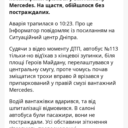
Mercedes
. На щастя, обійшлося без
постраждалих.
Аварія трапилася о 10:23. Про це
Інформатор повідомляє із посиланням на
Ситуаційний центр Дніпра.
Судячи з відео моменту ДТП, автобус №113
тільки-но від’їхав з кінцевої зупинки, біля
площі Героїв Майдану, перелаштувався у
центральну смугу, проте чомусь почав
зміщатися трохи вправо й врізався у
припаркований у правій смузі вантажний
Mercedes.
Водій вантажівки вдарився, та від
шпиталізації відмовився. В салоні
автобуса були пасажири, вони не
постраждали. Усі обставини зіткнення