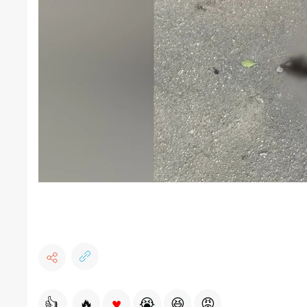
♥
👍
🔥
😭
😆
😡