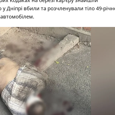
рих Кодаках на березі кар’єру знайшли
о у Дніпрі вбили та
розчленували
тіло 49-річн
 автомобілем.