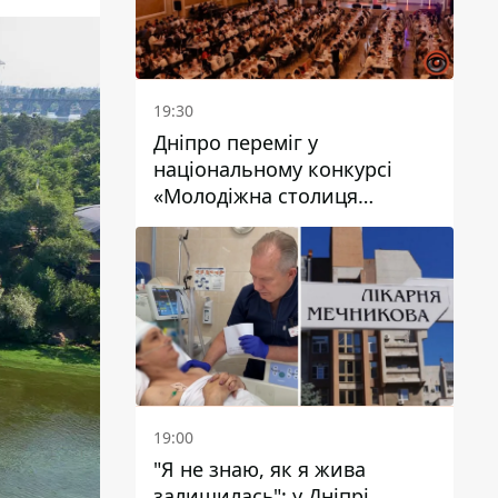
19:30
Дніпро переміг у
національному конкурсі
«Молодіжна столиця
України – 2026»
19:00
"Я не знаю, як я жива
залишилась": у Дніпрі