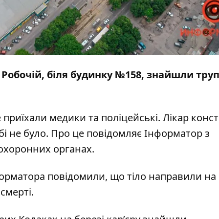
і Робочій, біля будинку №158, знайшли тру
е приїхали медики та поліцейські. Лікар конс
бі не було. Про це повідомляє
Інформатор
з
охоронних органах.
форматора повідомили, що тіло направили на
смерті.