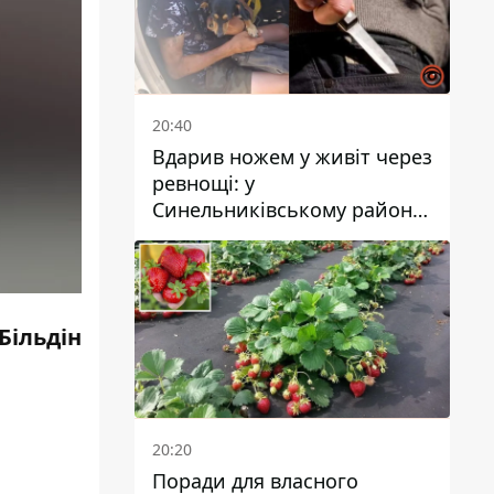
20:40
Вдарив ножем у живіт через
ревнощі: у
Синельниківському районі
затримали 49-річного
чоловіка за вбивство
Більдін
20:20
Поради для власного