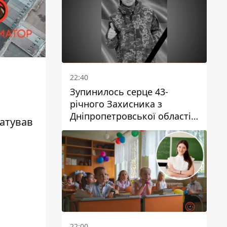
п
22:40
Зупинилось серце 43-
річного Захисника з
Дніпропетровської області
татував
Євгена Зінченка
22:00