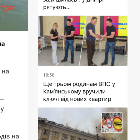
рятують
військовослужбовицю та
мати чотирьох дітей, яку
поранив КАБ
на
 на
18:58
Ще трьом родинам ВПО у
Кам’янському вручили
 —
ключі від нових квартир
ну
дів на