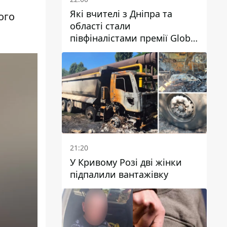
Які вчителі з Дніпра та
ого
області стали
півфіналістами премії Global
Teacher Prize Ukraine 2026
21:20
У Кривому Розі дві жінки
підпалили вантажівку