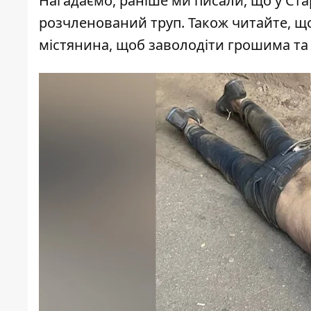
Нагадаємо, раніше ми писали, що у Ста
розчленований труп
. Також читайте, щ
містянина, щоб заволодіти грошима та