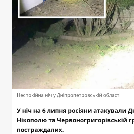
Неспокійна ніч у Дніпропетровській області
У ніч на 6 липня росіяни атакували 
Нікополю
та Червоногригорівській гр
постраждалих.