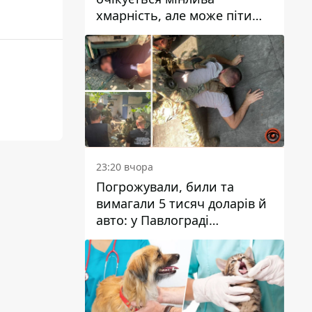
хмарність, але може піти
дощ
23:20 вчора
Погрожували, били та
вимагали 5 тисяч доларів й
авто: у Павлограді
затримали двох чоловіків