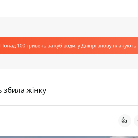
Понад 100 гривень за куб води: у Дніпрі знову планують
ь збила жінку
👍