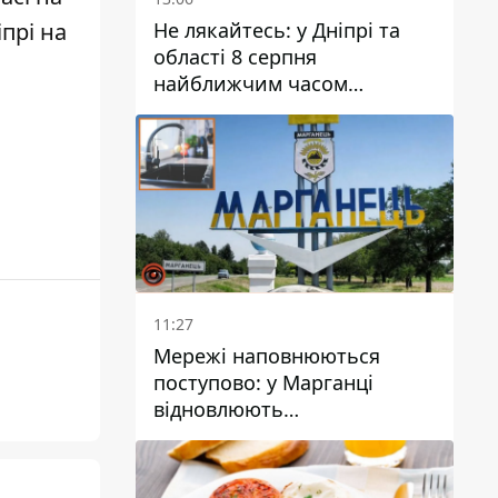
Не лякайтесь: у Дніпрі та
іпрі на
області 8 серпня
найближчим часом
очікується гроза
11:27
Мережі наповнюються
поступово: у Марганці
відновлюють
водопостачання