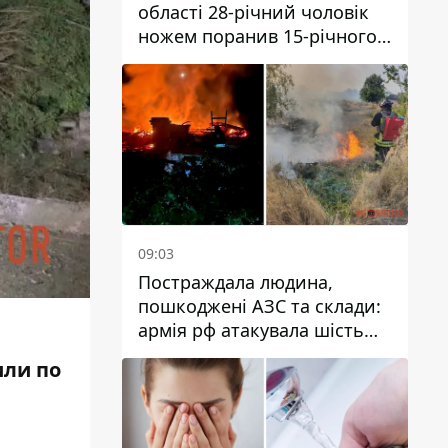
області 28-річний чоловік
ножем поранив 15-річного
хлопця
09:03
Постраждала людина,
пошкоджені АЗС та склади:
армія рф атакувала шість
районів Дніпропетровської
или по
області