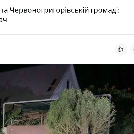
та Червоногригорівській громаді:
ач
👍