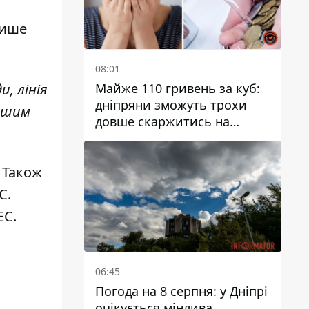
пише
08:01
Майже 110 гривень за куб:
, лінія
дніпряни зможуть трохи
Нашим
довше скаржитись на
заплановані тарифи на воду
на 2027 рік
 Також
С.
ЕС
.
06:45
Погода на 8 серпня: у Дніпрі
очікується мінлива