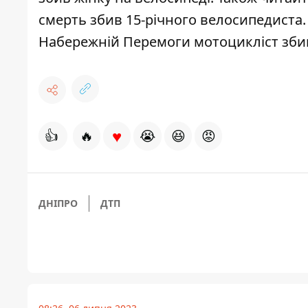
смерть збив 15-річного велосипедиста
Набережній Перемоги мотоцикліст збив
♥
👍
🔥
😭
😆
😡
ДНІПРО
ДТП