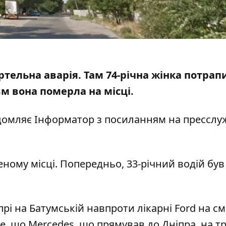
ртельна аварія. Там 74-річна жінка потрап
авм
вона померла на місці
.
відомляє Інформатор з посиланням на пресслу
ному місці. Попередньо, 33-річний водій був
прі на Батумській навпроти лікарні
Ford на с
те, що Mercedes, що прямував до Дніпра,
на тр