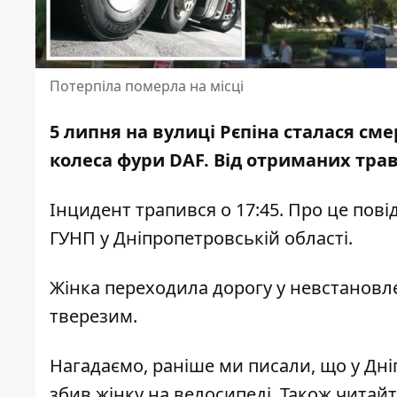
Потерпіла померла на місці
5 липня на вулиці Рєпіна сталася сме
колеса фури DAF. Від отриманих тр
Інцидент трапився о 17:45. Про це по
ГУНП у Дніпропетровській області.
Жінка переходила дорогу у невстановле
тверезим.
Нагадаємо, раніше ми писали, що у Дні
збив жінку на велосипеді
. Також читай