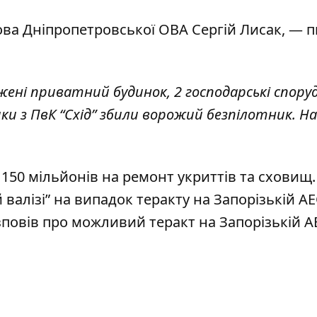
ова Дніпропетровської ОВА
Сергій Лисак, — 
ні приватний будинок, 2 господарські споруди
ки з ПвК “Схід” збили ворожий безпілотник. 
.
150 мільйонів на ремонт укриттів
та сховищ.
 валізі”
на випадок теракту на Запорізькій АЕ
зповів
про можливий теракт на Запорізькій А