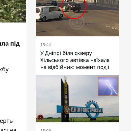
ила під
13:44
У Дніпрі біля скверу
Хільського автівка наїхала
на відбійник: момент події
жбу
мерть
асі на
13:06