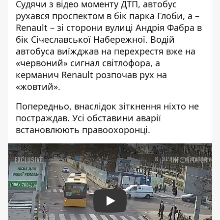
Судячи з відео моменту ДТП, автобус
рухався проспектом в бік парка Глоби, а –
Renault – зі сторони вулиці Андрія Фабра в
бік Січеславської Набережної. Водій
автобуса виїжджав на перехрестя вже на
«червоний» сигнал світлофора, а
керманич Renault розпочав рух на
«жовтий».
Попередньо, внаслідок зіткнення ніхто не
постраждав. Усі обставини аварії
встановлюють правоохоронці.
Play