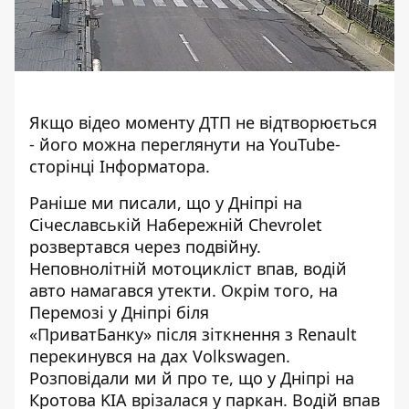
Якщо відео моменту ДТП не відтворюється
- його
можна переглянути на YouTube-
сторінці Інформатора
.
Раніше ми писали, що у Дніпрі на
Січеславській Набережній Chevrolet
розвертався через подвійну.
Неповнолітній мотоцикліст впав
, водій
авто намагався утекти. Окрім того, на
Перемозі у Дніпрі біля
«ПриватБанку»
після зіткнення з Renault
перекинувся на дах
Volkswagen.
Розповідали ми й про те, що у Дніпрі
на
Кротова KIA врізалася у паркан
. Водій впав