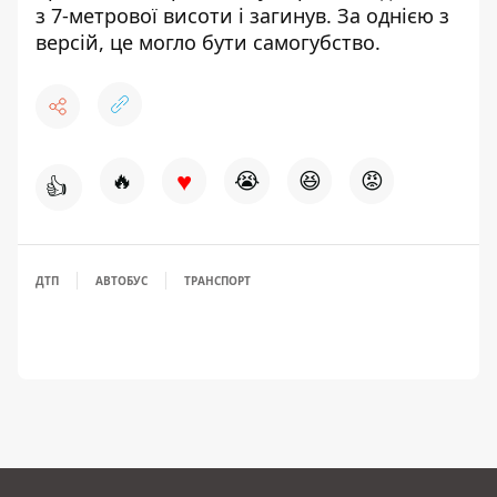
з 7-метрової висоти і загинув. За однією з
версій, це могло бути самогубство.
♥
🔥
😭
😆
😡
👍
ДТП
АВТОБУС
ТРАНСПОРТ