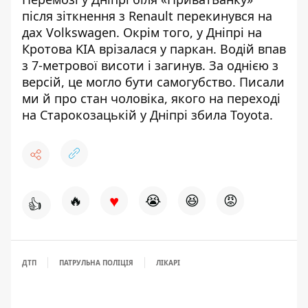
після зіткнення з Renault перекинувся на
дах
Volkswagen. Окрім того, у Дніпрі
на
Кротова KIA врізалася у паркан
. Водій впав
з 7-метрової висоти і загинув. За однією з
версій, це могло бути самогубство. Писали
ми й про
стан чоловіка, якого на переході
на Старокозацькій у Дніпрі збила Toyota
.
♥
🔥
😭
😆
😡
👍
ДТП
ПАТРУЛЬНА ПОЛІЦІЯ
ЛІКАРІ