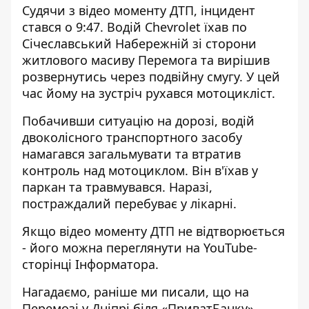
Судячи з відео моменту ДТП, інцидент
стався о 9:47. Водій Chevrolet їхав по
Січеславський Набережній зі сторони
житлового масиву Перемога та вирішив
розвернутись через подвійну смугу. У цей
час йому на зустріч рухався мотоцикліст.
Побачивши ситуацію на дорозі, водій
двоколісного транспортного засобу
намагався загальмувати та втратив
контроль над мотоциклом. Він в'їхав у
паркан та травмувався. Наразі,
постраждалий перебуває у лікарні.
Якщо відео моменту ДТП не відтворюється
- його можна
переглянути на YouTube-
сторінці Інформатора
.
Нагадаємо, раніше ми писали, що на
Перемозі у Дніпрі біля «ПриватБанку»