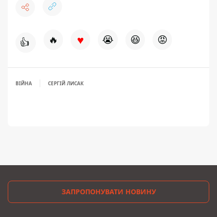
♥
🔥
😭
😆
😡
👍
ВІЙНА
СЕРГІЙ ЛИСАК
ЗАПРОПОНУВАТИ НОВИНУ