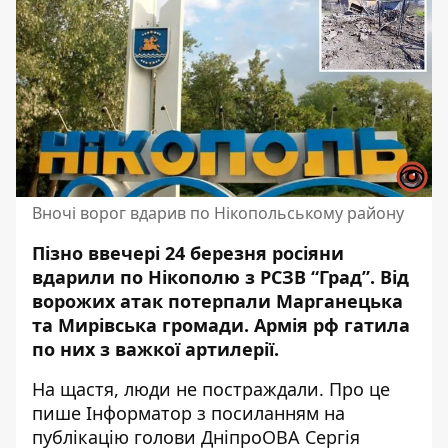
Вночі ворог вдарив по Нікопольському району
Пізно ввечері 24 березня росіяни
вдарили по Нікополю з РСЗВ “Град”. Від
ворожих атак потерпали Марганецька
та Мирівська громади. Армія рф гатила
по них з важкої артилерії.
На щастя, люди не постраждали. Про це
пише Інформатор з посиланням
на
публікацію голови ДніпроОВА
Сергія