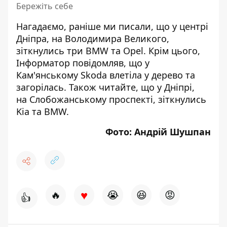
Бережіть себе
Нагадаємо, раніше ми писали, що
у центрі
Дніпра, на Володимира Великого,
зіткнулись три BMW та Opel
. Крім цього,
Інформатор повідомляв, що у
Кам'янському
Skoda влетіла у дерево та
загорілась
. Також читайте, що у Дніпрі,
на
Слобожанському проспекті, зіткнулись
Kia та BMW
.
Фото: Андрій Шушпан
♥
🔥
😭
😆
😡
👍