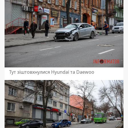
Тут зіштовхнулися Hyundai та Daewoo