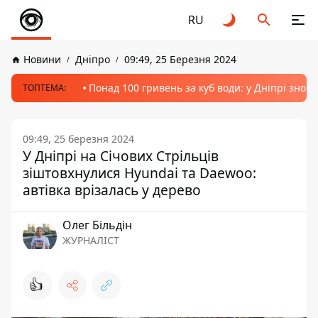
RU
Новини
Дніпро
09:49, 25 Березня 2024
Понад 100 гривень за куб води: у Дніпрі знов
ТОПТЕМА:
09:49, 25 березня 2024
У Дніпрі на Січових Стрільців
зіштовхнулися Hyundai та Daewoo:
автівка врізалась у дерево
Олег Більдін
ЖУРНАЛІСТ
👍