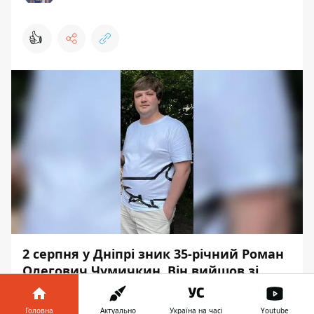
👍
2 серпня у Дніпрі зник 35-річний Роман
Олегович Чумичкин. Він вийшов зі
свого дому на проспекті Миру та досі не
повернувся.
Головна
Актуально
Україна на часі
Youtube