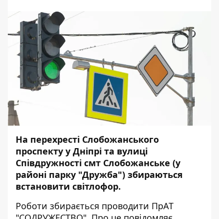
На перехресті Слобожанського
проспекту у Дніпрі та вулиці
Співдружності смт Слобожанське (у
районі парку "Дружба") збираються
встановити світлофор.
Роботи збирається проводити ПрАТ
"СОДРУЖЕСТВО". Про це повідомляє