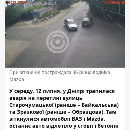
При зіткненні постраждала 36-річна водійка
Mazda
У середу, 12 липня, у Дніпрі трапилася
аварія на перетині вулиць
Старочумацької (раніше – Байкальська)
та Зразкової (раніше – Образцова). Там
зіткнулися автомобілі ВАЗ і Mazda
,
останнє авто відлетіло у стовп і бетонні