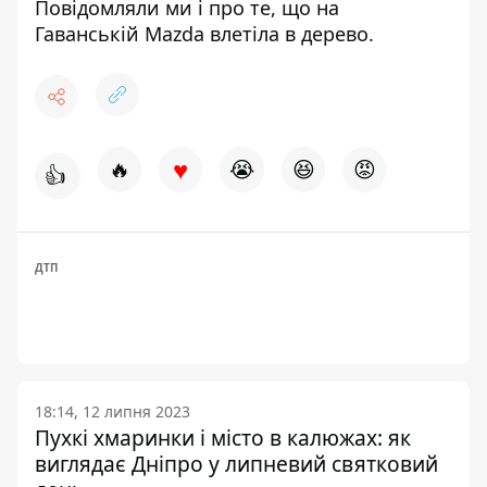
Повідомляли ми і про те, що на
Гаванській
Mazda влетіла в дерево
.
♥
🔥
😭
😆
😡
👍
ДТП
18:14, 12 липня 2023
Пухкі хмаринки і місто в калюжах: як
виглядає Дніпро у липневий святковий