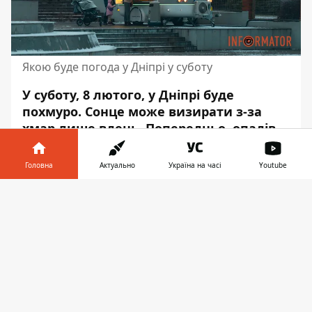
Якою буде погода у Дніпрі у суботу
У суботу, 8 лютого, у Дніпрі буде
похмуро. Сонце може визирати з-за
хмар лише вдень. Попередньо, опадів
синоптики не прогнозують. Вітер
впродовж усієї доби буде північно-
Головна
Актуально
Україна на часі
Youtube
східним.
Інформатор у
Завантажити
Швидкість вітру – до 3 - 5 метрів на
телефоні
👉
секунду, з поривами до 8 - 10 метрів за
секунду. Про це повідомляє Інформатор з
посиланням на
meteofor.com.ua
.
Вночі відносна вологість повітря
становитиме 84 - 85%, вранці —