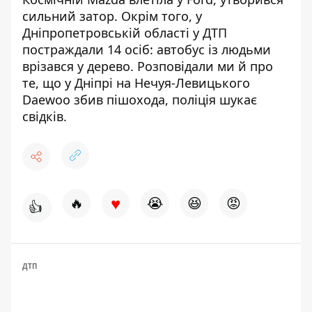
сильний затор. Окрім того, у
Дніпропетровській області у ДТП
постраждали 14 осіб:
автобус із людьми
врізався у дерево
. Розповідали ми й про
те, що у Дніпрі
на Нечуя-Левицького
Daewoo збив пішохода
, поліція шукає
свідків.
♥
🔥
😭
😆
😡
👍
ДТП