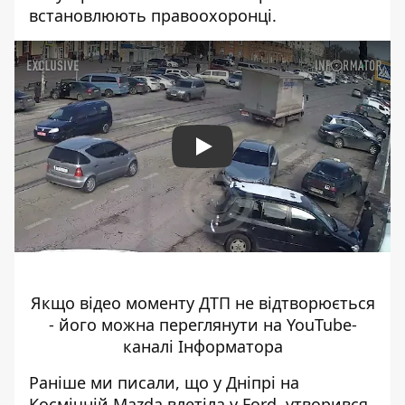
встановлюють правоохоронці.
Play
Якщо відео моменту ДТП не відтворюється
- його
можна переглянути на YouTube-
каналі Інформатора
Раніше ми писали, що у Дніпрі
на
Космічній Mazda влетіла у Ford
, утворився