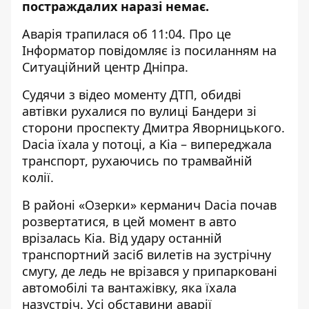
постраждалих наразі немає.
Аварія трапилася об 11:04. Про це
Інформатор повідомляє із посиланням на
Ситуаційний центр Дніпра.
Судячи з відео моменту ДТП, обидві
автівки рухалися по вулиці Бандери зі
сторони проспекту Дмитра Яворницького.
Dacia їхала у потоці, а Kia – випереджала
транспорт, рухаючись по трамвайній
колії.
В районі «Озерки» керманич Dacia почав
розвертатися, в цей момент в авто
врізалась Kia. Від удару останній
транспортний засіб вилетів на зустрічну
смугу, де ледь не врізався у припарковані
автомобілі та вантажівку, яка їхала
назустріч. Усі обставини аварії