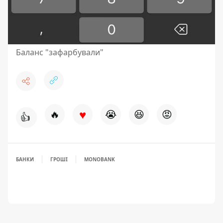
Баланс "зафарбували"
♥
🔥
😭
😆
😡
👍
БАНКИ
ГРОШІ
MONOBANK