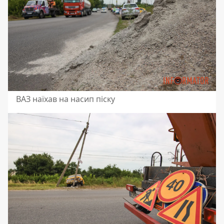
ВАЗ наїхав на насип піску