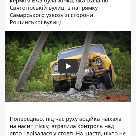
кермом ВАЗ була жінка, яка їхала по
Святогірській вулиці в напрямку
Самарського узвозу зі сторони
Рощинської вулиці.
Play
Попередньо, під час руху водійка наїхала
на насип піску, втратила контроль над
авто і врізалася у стовп. На щастя, ніхто не