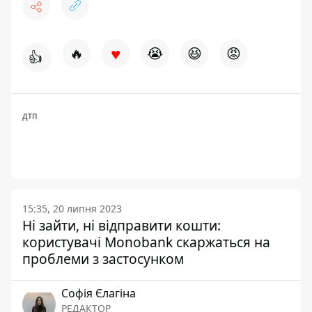
♥
🔥
😭
😆
😡
👍
ДТП
15:35, 20 липня 2023
Ні зайти, ні відправити кошти:
користувачі Monobank скаржаться на
проблеми з застосунком
Софія Єлагіна
РЕДАКТОР