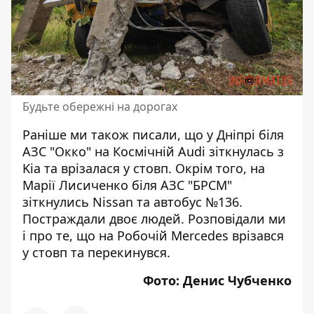
Будьте обережні на дорогах
Раніше ми також писали, що у Дніпрі біля
АЗС "Окко"
на Космічній Audi зіткнулась з
Kia
та врізалася у стовп. Окрім того,
на
Марії Лисиченко біля АЗС "БРСМ"
зіткнулись Nissan та автобус
№136.
Постраждали двоє людей. Розповідали ми
і про те, що на Робочій
Mercedes врізався
у стовп та перекинувся
.
Фото: Денис Чубченко