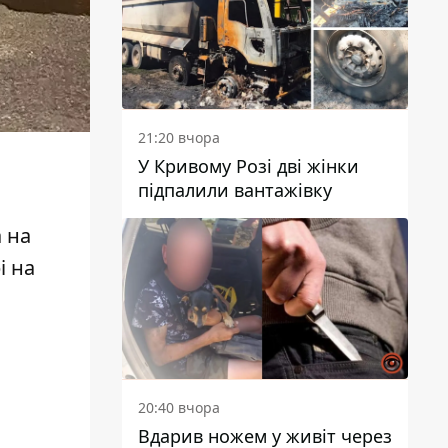
21:20 вчора
У Кривому Розі дві жінки
підпалили вантажівку
а на
рі
на
20:40 вчора
Вдарив ножем у живіт через