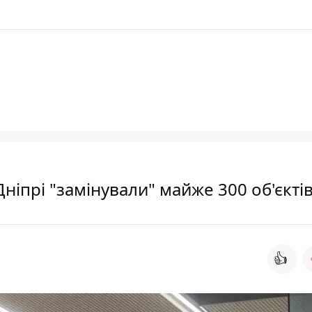
Дніпрі "замінували" майже 300 об'єкті
👍