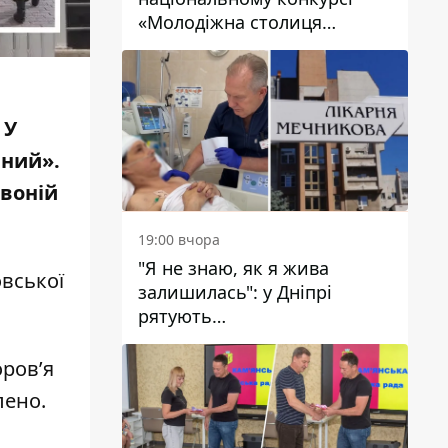
«Молодіжна столиця
України – 2026»
 У
вний».
рвоній
.
19:00 вчора
"Я не знаю, як я жива
овської
залишилась": у Дніпрі
рятують
військовослужбовицю та
мати чотирьох дітей, яку
оров’я
поранив КАБ
лено.