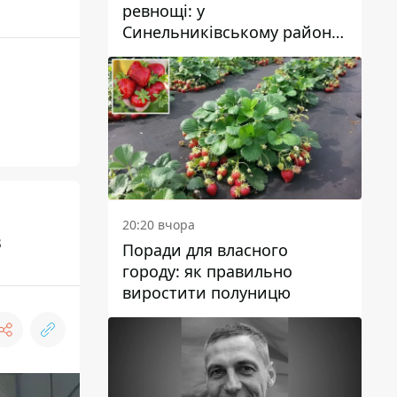
ревнощі: у
Синельниківському районі
затримали 49-річного
чоловіка за вбивство
20:20 вчора
в
Поради для власного
городу: як правильно
виростити полуницю