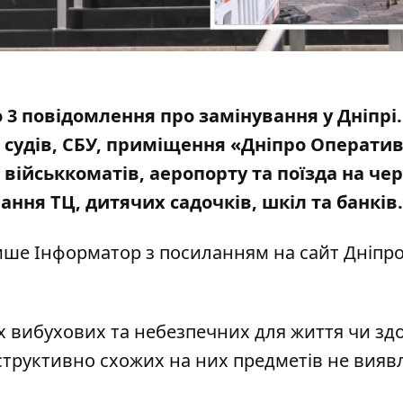
 3 повідомлення про замінування у Дніпрі.
 судів, СБУ, приміщення «Дніпро Операти
, військкоматів, аеропорту та поїзда на че
ування ТЦ, дитячих
садочків, шкіл та банків
 пише Інформатор з посиланням на
сайт Дніпр
х вибухових та небезпечних для життя чи зд
структивно схожих на них предметів не вияв