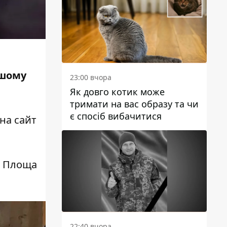
шому
23:00 вчора
.
Як довго котик може
тримати на вас образу та чи
є спосіб вибачитися
 на
сайт
. Площа
22:40 вчора