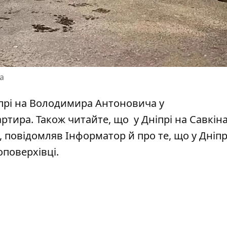
а
прі
на Володимира Антоновича у
артира
. Також читайте, що
у Дніпрі
на Савкін
о, повідомляв Інформатор й про те, що у Дніп
оповерхівці
.