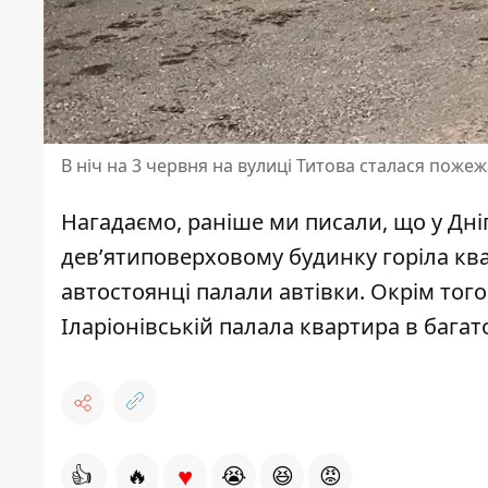
В ніч на 3 червня на вулиці Титова сталася пожеж
Нагадаємо, раніше ми писали, що у Дні
дев’ятиповерховому будинку горіла кв
автостоянці палали автівки
. Окрім тог
Іларіонівській палала квартира в багат
♥
👍
🔥
😭
😆
😡