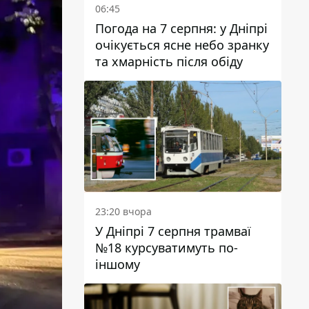
06:45
Погода на 7 серпня: у Дніпрі
очікується ясне небо зранку
та хмарність після обіду
23:20 вчора
У Дніпрі 7 серпня трамваї
№18 курсуватимуть по-
іншому