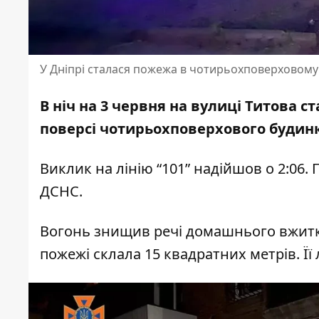
У Дніпрі сталася пожежа в чотирьохповерховому 
В ніч на 3 червня на вулиці Титова 
поверсі чотирьохповерхового будинк
Виклик на лінію “101” надійшов о 2:06
ДСНС
.
Вогонь знищив речі домашнього вжитк
пожежі склала 15 квадратних метрів. Її л