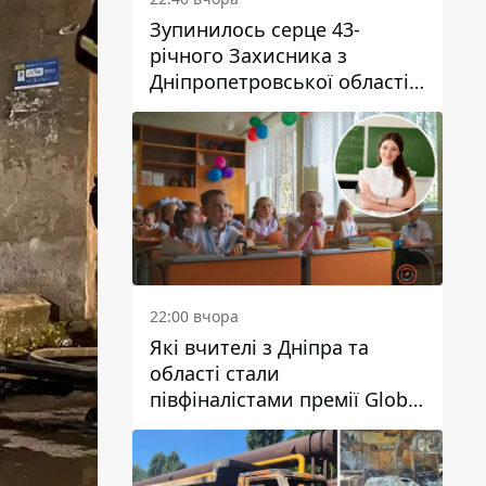
Зупинилось серце 43-
річного Захисника з
Дніпропетровської області
Євгена Зінченка
22:00 вчора
Які вчителі з Дніпра та
області стали
півфіналістами премії Global
Teacher Prize Ukraine 2026