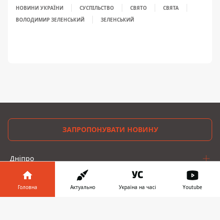
НОВИНИ УКРАЇНИ
СУСПІЛЬСТВО
СВЯТО
СВЯТА
ВОЛОДИМИР ЗЕЛЕНСЬКИЙ
ЗЕЛЕНСЬКИЙ
ЗАПРОПОНУВАТИ НОВИНУ
Дніпро
Область
Головна
Актуально
Україна на часі
Youtube
Україна
Інформатор у
Завантажити
телефоні
👉