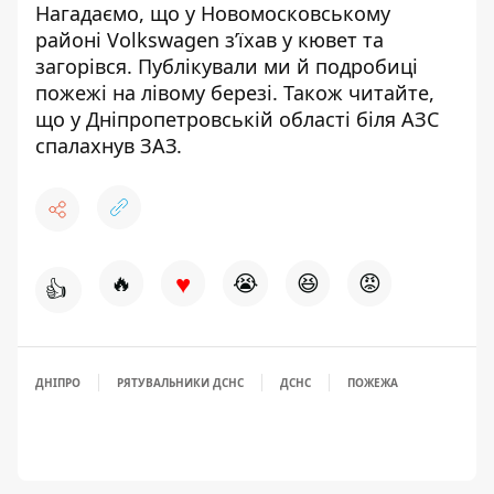
Нагадаємо, що у Новомосковському
районі
Volkswagen з’їхав у кювет та
загорівся
. Публікували ми й
подробиці
пожежі на лівому березі
. Також читайте,
що у Дніпропетровській області
біля АЗС
спалахнув ЗАЗ
.
♥
🔥
😭
😆
😡
👍
ДНІПРО
РЯТУВАЛЬНИКИ ДСНС
ДСНС
ПОЖЕЖА