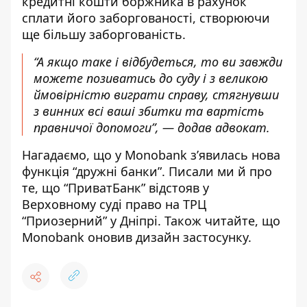
кредитні кошти боржника в рахунок
сплати його заборгованості, створюючи
ще більшу заборгованість.
“А якщо таке і відбудеться, то ви завжди
можете позиватись до суду і з великою
ймовірністю виграти справу, стягнувши
з винних всі ваші збитки та вартість
правничої допомоги”, — додав адвокат.
Нагадаємо, що
у Monobank з’явилась
нова
функція “дружні банки”
. Писали ми й про
те, що
“ПриватБанк” відстояв у
Верховному суді
право на ТРЦ
“Приозерний” у Дніпрі
. Також читайте, що
Мonobank
оновив дизайн застосунку
.