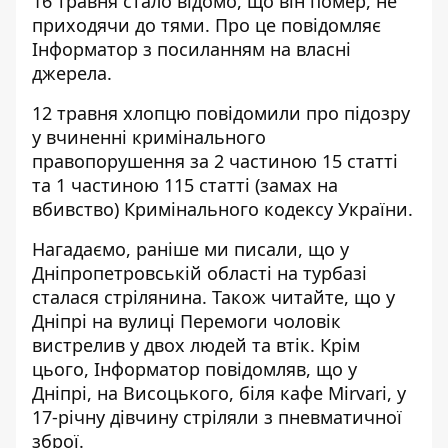
16 травня стало відомо, що він помер, не
приходячи до тями. Про це повідомляє
Інформатор з посиланням на власні
джерела.
12 травня хлопцю повідомили про підозру
у вчиненні кримінального
правопорушення за 2 частиною 15 статті
та 1 частиною 115 статті (замах на
вбивство) Кримінального кодексу України.
Нагадаємо, раніше ми писали, що у
Дніпропетровській області
на турбазі
сталася стрілянина
. Також читайте, що у
Дніпрі на вулиці Перемоги
чоловік
вистрелив у двох людей та втік
. Крім
цього, Інформатор повідомляв, що
у
Дніпрі, на Висоцького, біля кафе Mirvari, у
17-річну дівчину стріляли з пневматичної
зброї
.