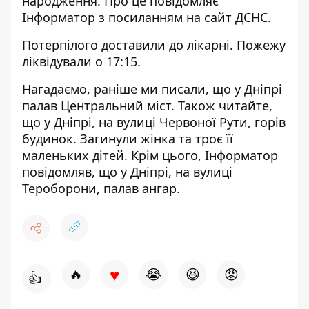
народження. Про це повідомляє
Інформатор з посиланням на
сайт ДСНС
.
Потерпілого доставили до лікарні. Пожежу
ліквідували о 17:15.
Нагадаємо, раніше ми писали, що у Дніпрі
палав Центральний міст
. Також читайте,
що
у Дніпрі, на вулиці Червоної Рути, горів
будинок
. Загинули жінка та троє її
маленьких дітей. Крім цього, Інформатор
повідомляв, що
у Дніпрі, на вулиці
Тероборони, палав ангар
.
♥
🔥
😭
😆
😡
👍