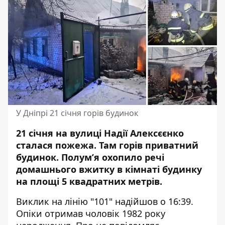
У Дніпрі 21 січня горів будинок
21 січня на вулиці Надії Алексє
єнко
сталася пожежа. Там горів приватний
будинок. Полум’я охопило речі
домашнього вжитку в кімнаті будинку
на площі 5 квадратних метрів.
Виклик на лінію "101" надійшов о 16:39.
Опіки отримав чоловік 1982 року