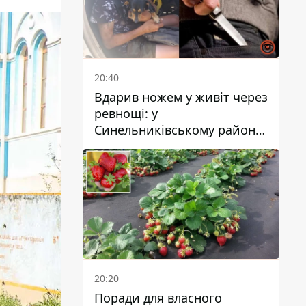
20:40
Вдарив ножем у живіт через
ревнощі: у
Синельниківському районі
затримали 49-річного
чоловіка за вбивство
20:20
Поради для власного