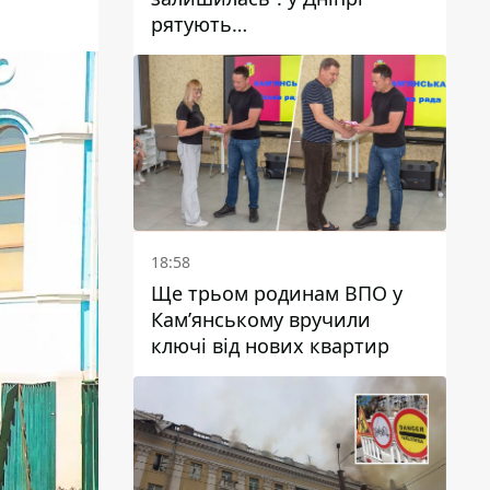
рятують
військовослужбовицю та
мати чотирьох дітей, яку
поранив КАБ
18:58
Ще трьом родинам ВПО у
Кам’янському вручили
ключі від нових квартир