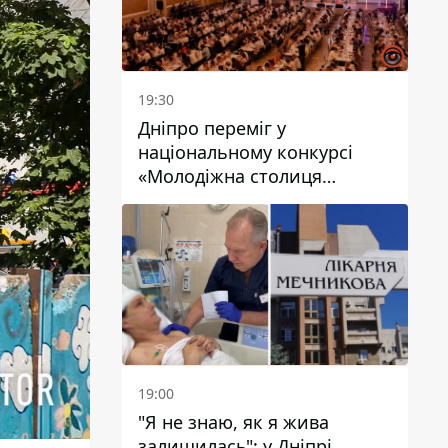
19:30
Дніпро переміг у
національному конкурсі
«Молодіжна столиця
України – 2026»
19:00
"Я не знаю, як я жива
залишилась": у Дніпрі