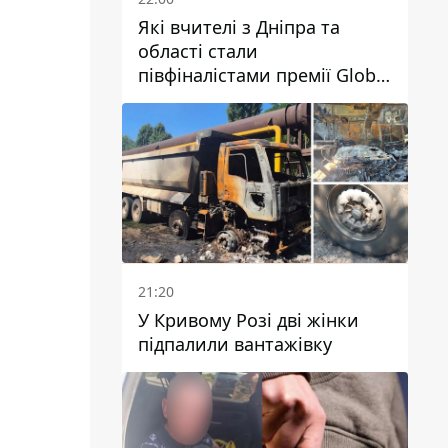
Які вчителі з Дніпра та
області стали
півфіналістами премії Global
Teacher Prize Ukraine 2026
21:20
У Кривому Розі дві жінки
підпалили вантажівку