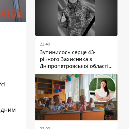
22:40
Зупинилось серце 43-
річного Захисника з
Дніпропетровської області
Євгена Зінченка
сі
чадним
22:00