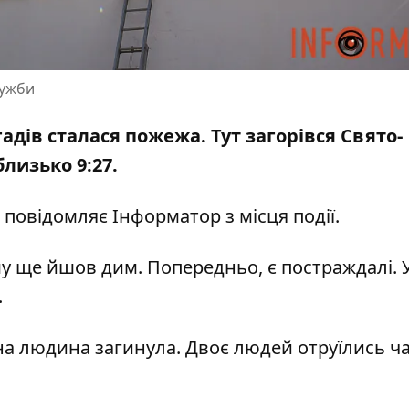
лужби
гадів сталася пожежа. Тут загорівся Свято-
лизько 9:27.
 повідомляє Інформатор з місця події.
аму ще йшов дим. Попередньо, є постраждалі. У
.
дна людина загинула. Двоє людей отруїлись 