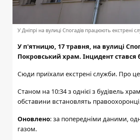
У Дніпрі на вулиці Спогадів працюють екстрені с
У п'ятницю, 17 травня, на вулиці Спо
Покровський храм. Інцидент стався б
Сюди приїхали екстрені служби. Про це
Станом на 10:34 з однієї з будівель хр
обставини встановлять правоохоронці
Оновлено
: за попередніми даними, о
газом.