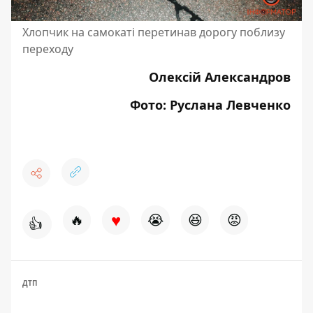
Хлопчик на самокаті перетинав дорогу поблизу
переходу
Олексій Александров
Фото: Руслана Левченко
♥
🔥
😭
😆
😡
👍
ДТП