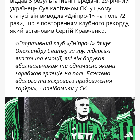
віддав 3 результативні передачі. 29-річний
українець був капітаном СК, у цьому
статусі він виводив «Дніпро-1» на поле 72
рази, що є повторенням клубного рекорду,
який встановив Сергій Кравченко.
«Спортивний клуб «Дніпро-1» дякує
Олександру Сватку за гру, лідерські
якості та емоції, які він дарував
вболівальникам та одночасно якими
заряджав гравців на полі. Бажаємо
вдалого та яскравого продовження
кар’єри», - повідомили у СК.