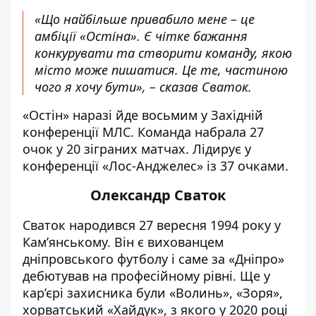
«Що найбільше привабило мене – це
амбіції «Остіна». Є чітке бажання
конкурувати та створити команду, якою
місто може пишатися. Це те, частиною
чого я хочу бути», – сказав Сваток.
«Остін» наразі йде восьмим у Західній
конференції МЛС. Команда набрала 27
очок у 20 зіграних матчах. Лідирує у
конференції «Лос-Анджелес» із 37 очками.
Олександр Сваток
Сваток народився 27 вересня 1994 року у
Кам’янському. Він
є вихованцем
дніпровського футболу
і саме за «Дніпро»
дебютував на професійному рівні. Ще у
кар’єрі захисника були «Волинь», «Зоря»,
хорватський «Хайдук», з якого у 2020 році