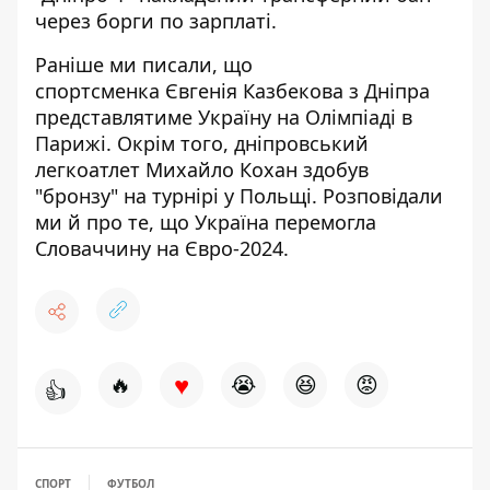
через борги
по зарплаті.
Раніше ми писали, що
спортсменка
Євгенія Казбекова з Дніпра
представлятиме Україну
на Олімпіаді в
Парижі. Окрім того, дніпровський
легкоатлет Михайло Кохан здобув
"бронзу" на турнірі у Польщі. Розповідали
ми й про те, що
Україна перемогла
Словаччину
на Євро-2024.
♥
🔥
😭
😆
😡
👍
СПОРТ
ФУТБОЛ