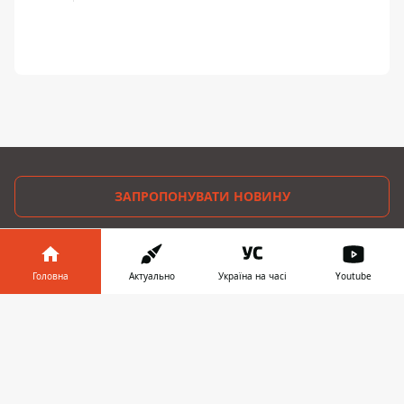
ЗАПРОПОНУВАТИ НОВИНУ
Дніпро
Головна
Актуально
Україна на часі
Youtube
Область
Інформатор у
Завантажити
Україна
телефоні
👉
Реклама
Пресрелізи