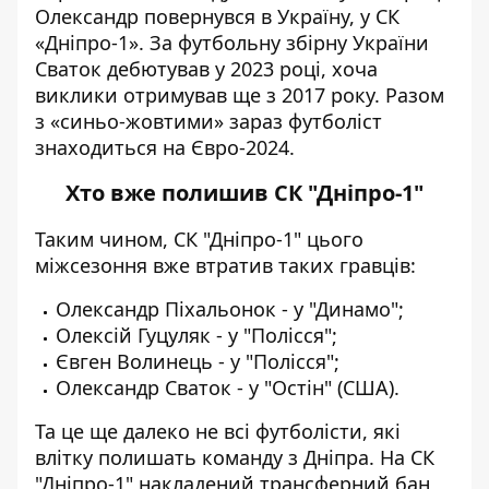
Олександр повернувся в Україну, у СК
«Дніпро-1». За футбольну збірну України
Сваток дебютував у 2023 році, хоча
виклики отримував ще з 2017 року. Разом
з «синьо-жовтими» зараз футболіст
знаходиться на Євро-2024.
Хто вже полишив СК "Дніпро-1"
Таким чином, СК "Дніпро-1" цього
міжсезоння вже втратив таких гравців:
Олександр Піхальонок - у "Динамо"
;
Олексій Гуцуляк - у "Полісся"
;
Євген Волинець - у "Полісся"
;
Олександр Сваток - у "Остін" (США).
Та це ще далеко не всі футболісти, які
влітку полишать команду з Дніпра. На СК
"Дніпро-1"
накладений трансферний бан