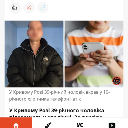
👍
У Кривому Розі 39-річний чоловік вкрав у 10-
річного хлопчика телефон і втік
У Кривому Розі 39-річного чоловіка
підозрюють у крадіжці. За версією
слідства, він вирвав мобільний