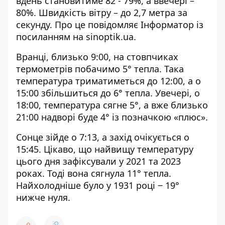
вдень становитиме 82 - 79%, а ввечері –
80%. Швидкість вітру – до 2,7 метра за
секунду. Про це повідомляє Інформатор із
посиланням на
sinoptik.ua
.
Вранці, близько 9:00, на стовпчиках
термометрів побачимо 5° тепла. Така
температура триматиметься до 12:00, а о
15:00 збільшиться до 6° тепла. Увечері, о
18:00, температура сягне 5°, а вже близько
21:00 надворі буде 4° із позначкою «плюс».
Сонце зійде о 7:13, а захід очікується о
15:45. Цікаво, що найвищу температуру
цього дня зафіксували у 2021 та 2023
роках. Тоді вона сягнула 11° тепла.
Найхолодніше було у 1931 році ‒ 19°
нижче нуля.