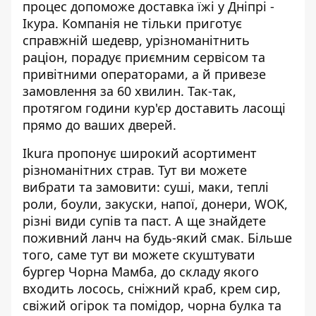
процес допоможе
доставка їжі у Дніпрі
-
Ікура. Компанія не тільки приготує
справжній шедевр, урізноманітнить
раціон, порадує приємним сервісом та
привітними операторами, а й привезе
замовлення за 60 хвилин. Так-так,
протягом години кур'єр доставить ласощі
прямо до ваших дверей.
Ikura пропонує широкий асортимент
різноманітних страв. Тут ви можете
вибрати та замовити: суші, маки, теплі
роли, боули, закуски, напої, донери, WOK,
різні види супів та паст. А ще знайдете
поживний ланч на будь-який смак. Більше
того, саме тут ви можете скуштувати
бургер Чорна Мамба, до складу якого
входить лосось, сніжний краб, крем сир,
свіжий огірок та помідор, чорна булка та