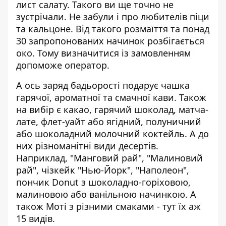
лист салату. Такого ви ще точно не
зустрічали. Не забули і про любителів піци
та кальцоне. Від такого розмаїття та понад
30 запропонованих начинок розбігається
око. Тому визначитися із замовленням
допоможе оператор.
А ось заряд бадьорості подарує чашка
гарячої, ароматної та смачної кави. Також
на вибір є какао, гарячий шоколад, матча-
лате, флет-уайт або ягідний, полуничний
або шоколадний молочний коктейль. А до
них різноманітні види десертів.
Наприклад, "Манговий рай", "Малиновий
рай", чізкейк "Нью-Йорк", "Наполеон",
пончик Donut з шоколадно-горіховою,
малиновою або ванільною начинкою. А
також Моті з різними смаками - тут їх аж
15 видів.