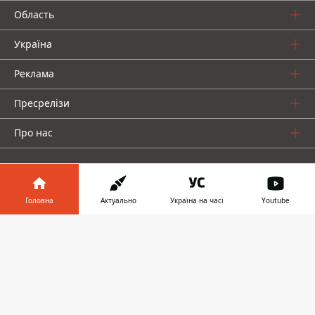
Область
Україна
Реклама
Пресрелізи
Про нас
Головна
Актуально
Україна на часі
Youtube
Інформатор у
Інформатор проекти
Завантажити
телефоні
👉
Інформатор Україна
Інформатор Київ
Інформатор Авто
© 2016-2026 Informator