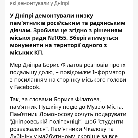
які демонтували у Дніпрі
У Дніпрі демонтували низку
пам’ятників російським та радянським
діячам. Зробили це згідно
з рішенням
міської ради №1055
. Зберігатимуться
монументи на території одного з
міських КП.
Мер Дніпра Борис Філатов розповів про їх
подальшу долю, – повідомляє Інформатор
з
посиланням
на сторінку міського голови
у Facebook.
Так, за словами Бориса Філатова,
пам’ятник Пушкіну поїде до Музею Міста.
Пам’ятник Ломоносову хочуть подарувати
“Дніпровській політехніці”, щоб “студенти
розважалися”. Пам’ятники Чкалову та
Дубініну у майбутньому, скоріше за все,