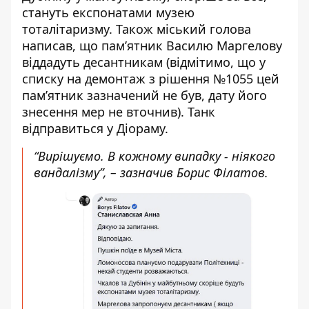
стануть експонатами музею
тоталітаризму. Також міський голова
написав, що пам’ятник Василю Маргелову
віддадуть десантникам (відмітимо, що у
списку на демонтаж
з рішення №1055
цей
пам’ятник зазначений не був, дату його
знесення мер не вточнив). Танк
відправиться у Діораму.
“Вирішуємо. В кожному випадку - ніякого
вандалізму”, – зазначив Борис Філатов.