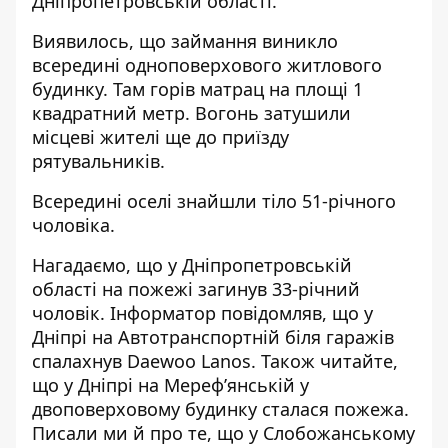
Дніпропетровській області.
Виявилось, що займання виникло
всередині одноповерхового житлового
будинку. Там горів матрац на площі 1
квадратний метр. Вогонь затушили
місцеві жителі ще до приїзду
рятувальників.
Всередині оселі знайшли тіло 51-річного
чоловіка.
Нагадаємо, що
у Дніпропетровській
області на пожежі загинув 33-річний
чоловік
. Інформатор повідомляв, що
у
Дніпрі на Автотранспортній біля гаражів
спалахнув Daewoo Lanos
. Також читайте,
що
у Дніпрі на Мереф’янській у
двоповерховому будинку сталася пожежа
.
Писали ми й про те, що
у Слобожанському