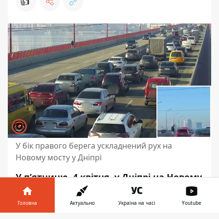
👍
У бік правого берега ускладнений рух на
Новому мосту у Дніпрі
У п’ятницю, 4 квітня, у Дніпрі на Новому
мосту помітили ускладнення руху у бік
правого берега. Причина — ДТП. За
Головна
Актуально
Україна на часі
Youtube
можливості обирайте альтернативні