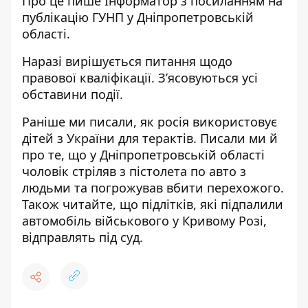
Про це пише Інформатор
з посиланням на
публікацію ГУНП у Дніпропетровській
області
.
Наразі вирішується питання щодо
правової кваліфікації. Зʼясовуються усі
обставини події.
Раніше ми писали,
як росія використовує
дітей з України для терактів
. Писали ми й
про те, що у Дніпропетровській області
чоловік стріляв з пістолета по авто з
людьми та погрожував вбити перехожого
.
Також читайте, що п
ідлітків,
які підпалили
автомобіль військового у Кривому Розі,
відправлять під суд
.