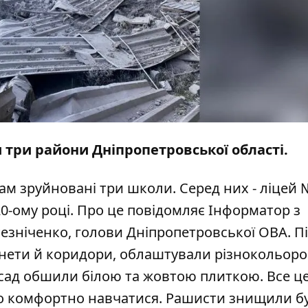
и
три райони Дніпропетровської області.
 Там зруйновані три школи. Серед них - ліцей 
0-ому році. Про це повідомляє
Інформатор
з
зніченко, голови Дніпропетровської ОВА. Пі
інети й коридори, облаштували різнокольоро
сад обшили білою та жовтою плиткою. Все ц
ло комфортно навчатися. Рашисти знищили б