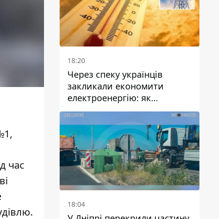
18:20
Через спеку українців
закликали економити
електроенергію: як
уникнути перевантаження
мереж
№1,
д час
ві
е
18:04
удівлю.
У Дніпрі перекрили частину