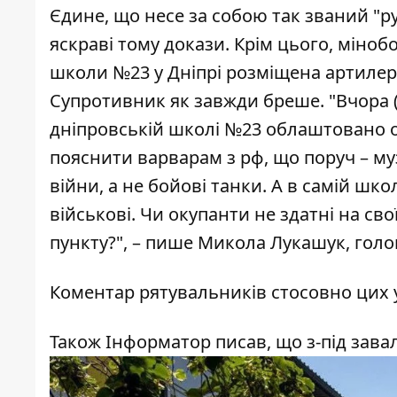
Єдине, що несе за собою так званий "русь
яскраві тому докази. Крім цього, міноб
школи №23 у Дніпрі
розміщена артилер
Супротивник як завжди бреше. "Вчора (2
дніпровській школі №23 облаштовано оп
пояснити варварам з рф, що поруч – муз
війни, а не бойові танки. А в самій школ
військові. Чи окупанти не здатні на св
пункту?", –
пише
Микола Лукашук, голов
Коментар рятувальників стосовно цих 
Також Інформатор писав, що
з-під зава