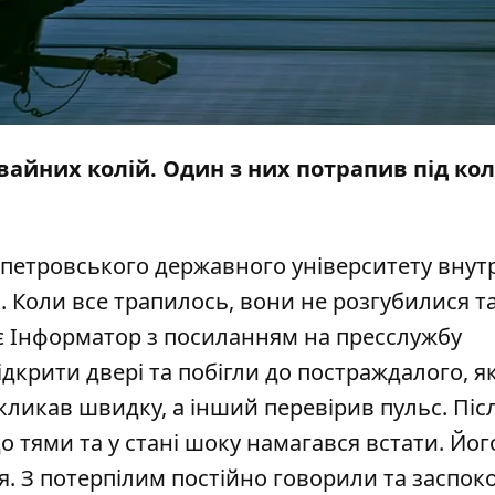
мвайних колій. Один з них потрапив під ко
ропетровського державного університету внут
. Коли все трапилось, вони не розгубилися т
є
Інформатор
з посиланням на пресслужбу
ідкрити двері та побігли до постраждалого, я
икликав швидку, а інший перевірив пульс. Піс
 тями та у стані шоку намагався встати. Йог
я. З потерпілим постійно говорили та заспо