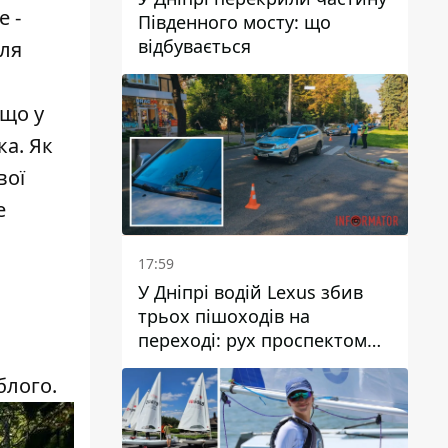
е -
Південного мосту: що
відбувається
іля
 що у
ка. Як
вої
е
17:59
У Дніпрі водій Lexus збив
трьох пішоходів на
переході: рух проспектом
Науки ускладнений
блого.