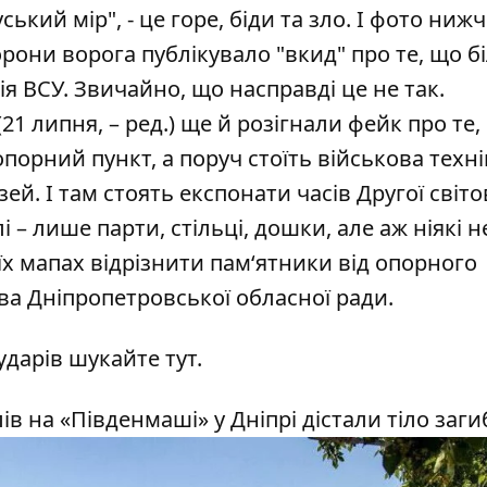
кий мір", - це горе, біди та зло. І фото нижч
орони ворога публікувало "вкид" про те, що б
ія ВСУ
. Звичайно, що насправді це не так.
1 липня, – ред.) ще й розігнали фейк про те,
орний пункт, а поруч стоїть військова техні
ей. І там стоять експонати часів Другої світо
і – лише парти, стільці, дошки, але аж ніякі н
оїх мапах відрізнити пам‘ятники від опорного
а Дніпропетровської обласної ради.
ударів шукайте
тут
.
лів на «Південмаші» у Дніпрі дістали тіло заги