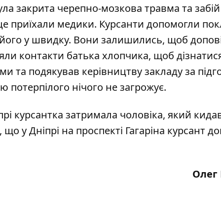
ула закрита черепно-мозкова травма та забій
ісце приїхали медики. Курсанти допомогли по
 його у швидку. Вони залишились, щоб допов
зяли контакти батька хлопчика, щоб дізнатис
тами та подякував керівництву закладу за підг
ю потерпілого нічого не загрожує.
прі курсантка
затримала чоловіка
, який кида
що у Дніпрі на проспекті Гагаріна
курсант до
Олег 