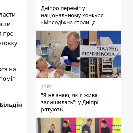
Дніпро переміг у
класти
національному конкурсі
«Молодіжна столиця
істи
України – 2026»
я про
отовку
вся на
поміг
19:00
"Я не знаю, як я жива
залишилась": у Дніпрі
Більдін
рятують
військовослужбовицю та
мати чотирьох дітей, яку
поранив КАБ