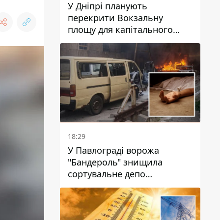
У Дніпрі планують
перекрити Вокзальну
площу для капітального
ремонту будинку, в який
влучила ворожа ракета: які
терміни
18:29
У Павлограді ворожа
"Бандероль" знищила
сортувальне депо
"Укрпошти" та вбила двох
працівниць