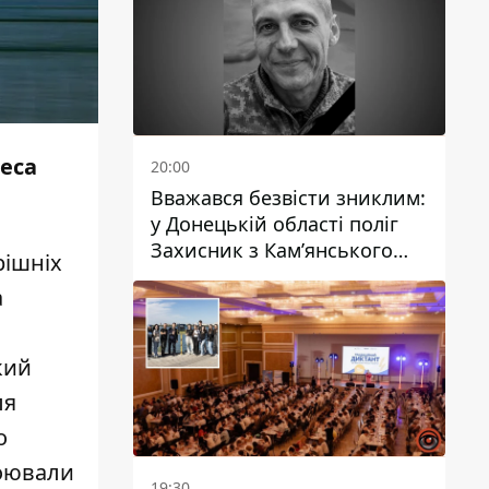
леса
20:00
Вважався безвісти зниклим:
у Донецькій області поліг
Захисник з Кам’янського
рішніх
Антон Красовський
а
кий
ля
о
коювали
19:30