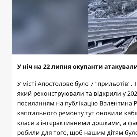
У ніч на 22 липня окупанти
атакувал
У місті Апостолове було 7 "прильотів".
який реконструювали та відкрили у 202
посиланням на
публікацію
Валентина Ре
капітального ремонту тут оновили каб
класи з інтерактивними дошками, а фа
робили для того, щоб нашим дітям бу