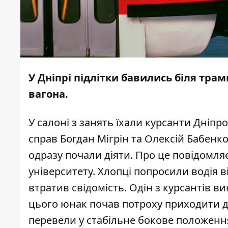
У Дніпрі підлітки бавились біля тра
вагона.
У салоні з занять їхали курсанти Дніп
справ Богдан Мігрін та Олексій Бабенко
одразу почали діяти. Про це повідомля
університету. Хлопці попросили водія в
втратив свідомість. Одін з курсантів в
цього юнак почав потроху приходити до
перевели у стабільне бокове положенн