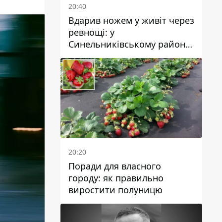
20:40
Вдарив ножем у живіт через
ревнощі: у
Синельниківському районі
затримали 49-річного
чоловіка за вбивство
20:20
Поради для власного
городу: як правильно
виростити полуницю