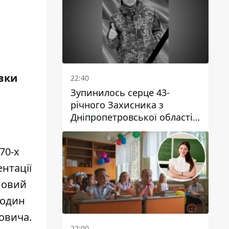
авки
22:40
Зупинилось серце 43-
річного Захисника з
Дніпропетровської області
Євгена Зінченка
70-х
нтації
новий
 один
ловича.
22:00