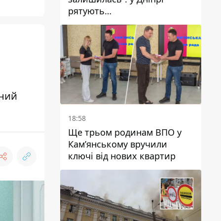
рятують
військовослужбовицю та
мати чотирьох дітей, яку
поранив КАБ
чний
18:58
Ще трьом родинам ВПО у
Кам’янському вручили
ключі від нових квартир