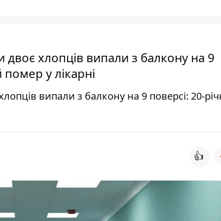
 двоє хлопців випали з балкону на 9
 помер у лікарні
лопців випали з балкону на 9 поверсі: 20-рі
👍