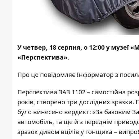
У четвер, 18 серпня, о 12:00 у музеї
«Перспектива».
Про це повідомляє
Інформатор
з поси
Перспектива ЗАЗ 1102 – самостійна роз
років, створено три дослідних зразки.
було винесено вердикт: «За базовим З
автомобіль, та ще й з переднім приводо
зразок дивом вцілів у гонщика – випр