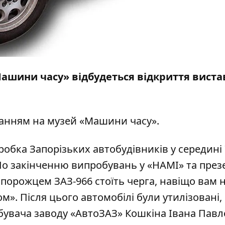
 «Машини часу» відбудеться відкриття вист
ланням на
музей «Машини часу».
робка Запорізьких автобудівників у середині 
 По закінченню випробувань у «НАМІ» та презе
апорожцем ЗАЗ-966 стоїть черга, навіщо вам 
м». Після цього автомобілі були утилізовані,
обувача заводу «АвтоЗАЗ» Кошкіна Івана Пав