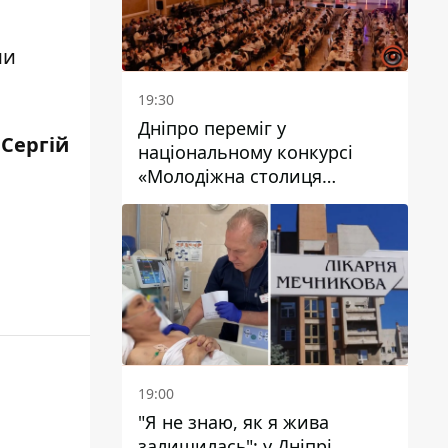
ми
19:30
Дніпро переміг у
 Сергій
національному конкурсі
«Молодіжна столиця
України – 2026»
19:00
"Я не знаю, як я жива
залишилась": у Дніпрі