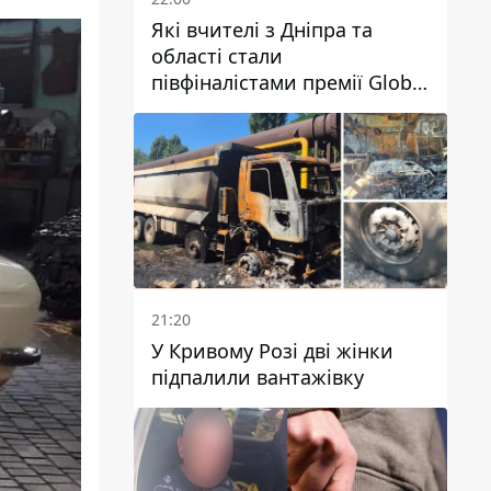
Які вчителі з Дніпра та
області стали
півфіналістами премії Global
Teacher Prize Ukraine 2026
21:20
У Кривому Розі дві жінки
підпалили вантажівку