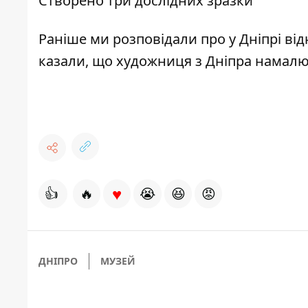
Створено три дослідних зразки
Раніше ми розповідали про
у Дніпрі в
казали, що художниця
з Дніпра намалю
♥
👍
🔥
😭
😆
😡
ДНІПРО
МУЗЕЙ