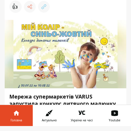
👍
Мережа супермаркетів VARUS
запустила конкурс дитячого малюнку
“Мій колір — синьо-жовтий”.
Головна
Актуально
Україна на часі
Youtube
З 30 липня по 10 серпня всі охочі діти
можуть надсилати свої малюнки в синьо-