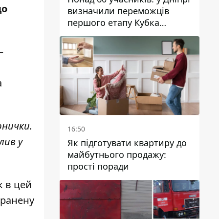
до
визначили переможців
першого етапу Кубка
України з вітрильного
спорту
–
а
рнички.
16:50
лив у
Як підготувати квартиру до
майбутнього продажу:
прості поради
к в цей
оранену