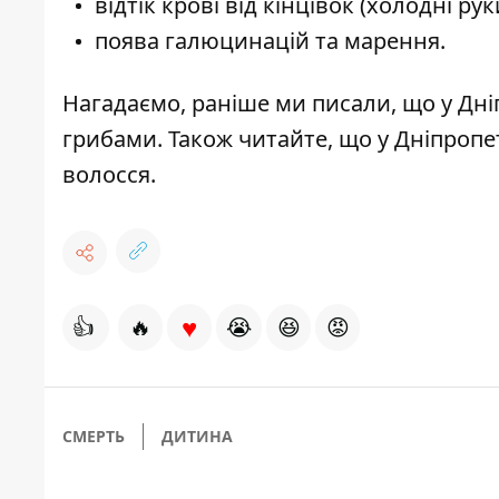
відтік крові від кінцівок (холодні рук
поява галюцинацій та марення.
Нагадаємо, раніше ми писали, що у Дні
грибами
. Також читайте, що у Дніпропе
волосся
.
♥
👍
🔥
😭
😆
😡
СМЕРТЬ
ДИТИНА