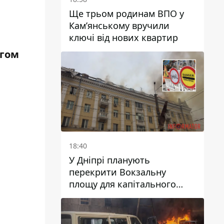
Ще трьом родинам ВПО у
Кам’янському вручили
ключі від нових квартир
ягом
18:40
У Дніпрі планують
перекрити Вокзальну
площу для капітального
ремонту будинку, в який
влучила ворожа ракета: які
терміни