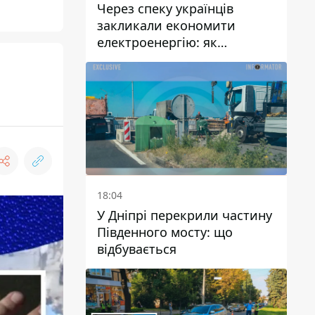
Через спеку українців
закликали економити
електроенергію: як
уникнути перевантаження
мереж
18:04
У Дніпрі перекрили частину
Південного мосту: що
відбувається