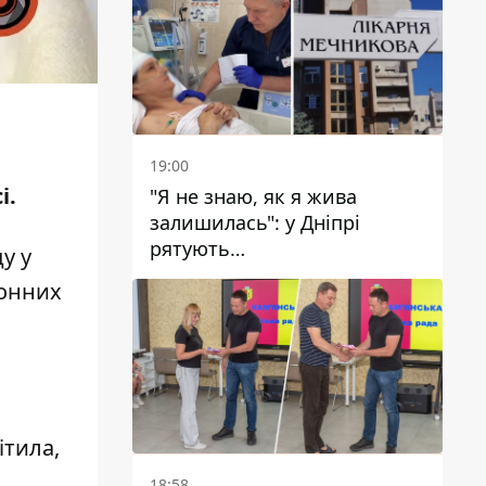
19:00
і.
"Я не знаю, як я жива
залишилась": у Дніпрі
рятують
у у
військовослужбовицю та
ронних
мати чотирьох дітей, яку
поранив КАБ
ітила,
18:58