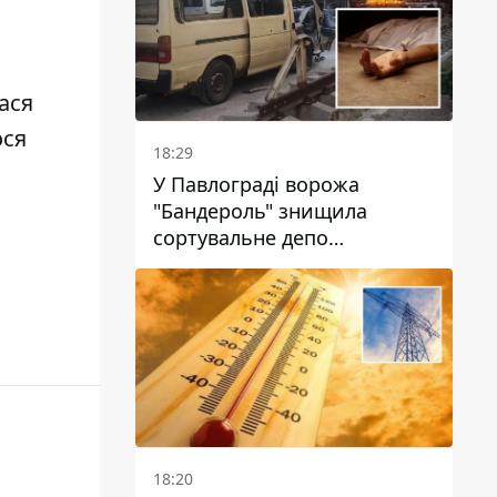
ася
ося
18:29
У Павлограді ворожа
"Бандероль" знищила
сортувальне депо
"Укрпошти" та вбила двох
працівниць
18:20