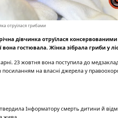
 яка отруїлася грибами
-річна дівчинка отруїлася консервованими
ої вона гостювала. Жінка
зібрала гриби
у ліс
карні. 23 жовтня вона поступила до медзаклад
 з посиланням на власні джерела у правоохо
твердила Інформатору смерть дитини й відм
а жива.