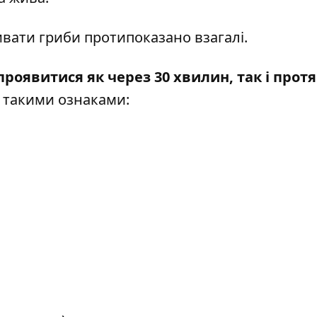
ивати гриби протипоказано взагалі.
роявитися як через 30 хвилин, так і прот
а такими ознаками: