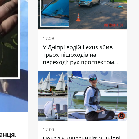
17:59
У Дніпрі водій Lexus збив
трьох пішоходів на
переході: рух проспектом
Науки ускладнений
17:00
канця.
Понад 60 учасників: у Дніпрі