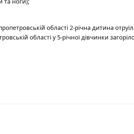
и та ноги);
пропетровській області 2-річна дитина
отруїл
тровській області у 5-річної дівчинки
загоріл