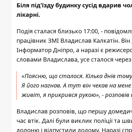
Біля під'їзду будинку сусід вдарив
чо
лікарні
.
Подія сталася близько 17:00, - повідо
працівник ЗМІ Владислав Калкатін. Він
Інформатор Дніпро, а наразі є режисер
словами Владислава, усе сталося через 
«Поясню, що сталося. Кілька днів тому
Я його нагнав. А тут він чекав на мене
живіт, я прикрився рукою», - розповів 
Владислав розповів, що першу домедич
час втік. Далі були виклик поліції та ш
долоню і відпустили додому. Наразі с