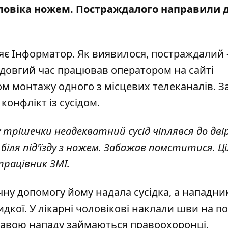
ловіка ножем. Постраждалого
направили 
мляє Інформатор. Як виявилося, постраждалий 
 довгий час працював оператором на сайті
ом монтажу одного з місцевих телеканалів. З
конфлікт із сусідом.
 трішечки неадекватний сусід чіплявся до дві
 біля під'їзду з ножем. Забажав помститися. Ці
працівник ЗМІ.
ну допомогу йому надала сусідка, а нападни
видкої. У лікарні чоловікові наклали шви на п
правою нападу займаються правоохоронці.