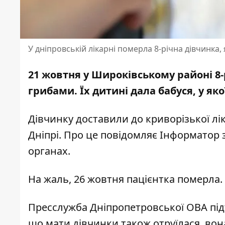
У дніпровській лікарні померла 8-річна дівчинка,
21 жовтня у Широківському районі 8
грибами. Їх дитині дала бабуся, у як
Дівчинку доставили до криворізької лі
Дніпрі. Про це повідомляє Інформатор
органах.
На жаль, 26 жовтня пацієнтка померла.
Пресслужба Дніпропетровської ОВА під
що мати дівчинки також отруїлася, вон