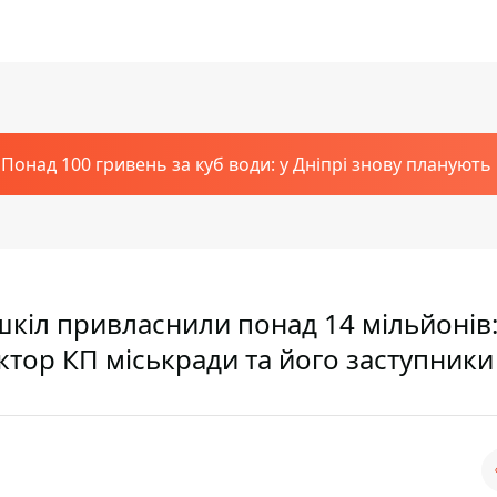
Понад 100 гривень за куб води: у Дніпрі знову планують
 шкіл привласнили понад 14 мільйонів
тор КП міськради та його заступники