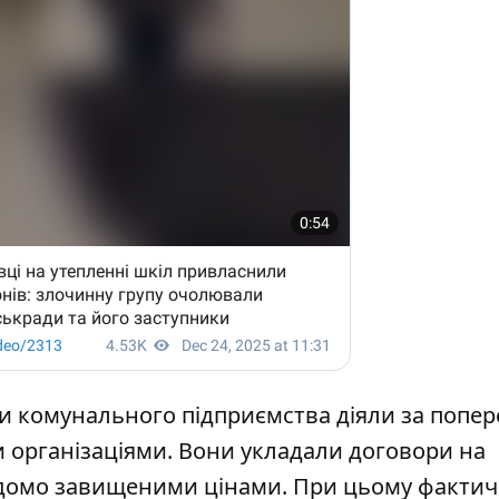
би комунального підприємства діяли за попе
 організаціями. Вони укладали договори на
авідомо завищеними цінами. При цьому факти