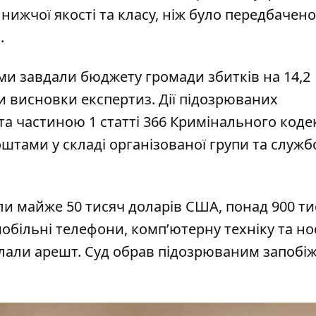
нижчої якості та класу, ніж було передбачено
.
еми завдали бюджету громади збитків на 14,2
и висновки експертиз. Дії підозрюваних
 та частиною 1 статті 366 Кримінального коде
тами у складі організованої групи та служб
ли майже 50 тисяч доларів США, понад 900 ти
мобільні телефони, комп’ютерну техніку та нос
клали арешт. Суд обрав підозрюваним запобіж