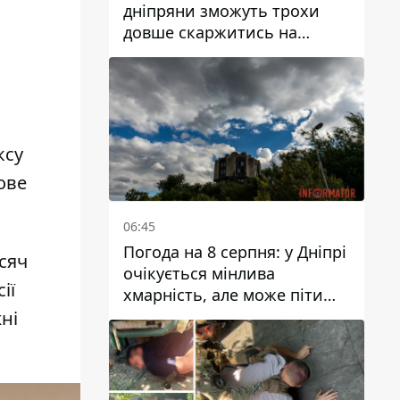
дніпряни зможуть трохи
довше скаржитись на
заплановані тарифи на воду
на 2027 рік
ксу
ове
06:45
Погода на 8 серпня: у Дніпрі
сяч
очікується мінлива
ії
хмарність, але може піти
дощ
ні