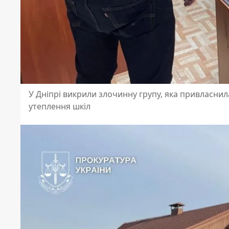
У Дніпрі викрили злочинну групу, яка привласнил
утеплення шкіл