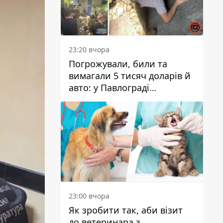
23:20 вчора
Погрожували, били та
вимагали 5 тисяч доларів й
авто: у Павлограді
затримали двох чоловіків
23:00 вчора
Як зробити так, аби візит
до ветеринара з