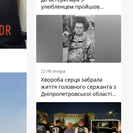
улюбленцем пройшов
спокійно: прості поради
22:40 вчора
Хвороба серця забрала
життя головного сержанта з
Дніпропетровської області
Юрія Свистуна