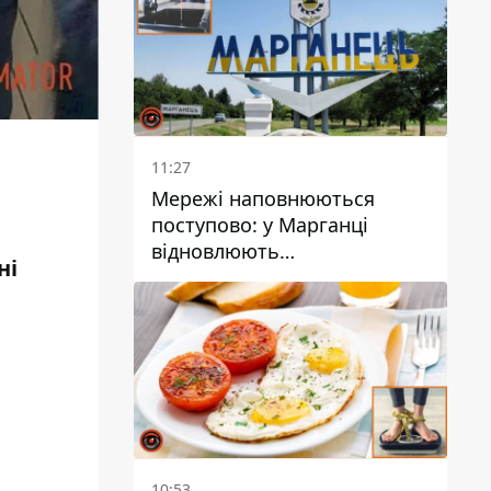
11:27
Мережі наповнюються
поступово: у Марганці
відновлюють
ні
водопостачання
10:53