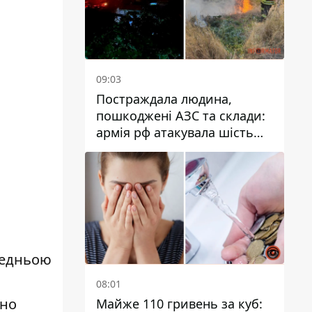
09:03
Постраждала людина,
пошкоджені АЗС та склади:
армія рф атакувала шість
районів Дніпропетровської
області
редньою
08:01
чно
Майже 110 гривень за куб: