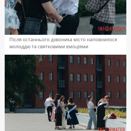
Після останнього дзвоника місто наповнилося
молоддю та святковими емоціями