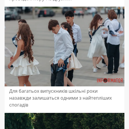
Для багатьох випускників шкільні роки
назавжди залишаться одними з найтепліших
спогадів