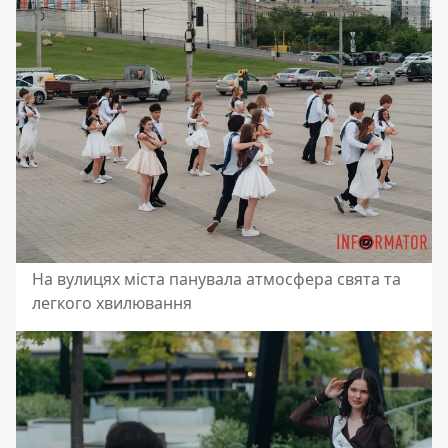
На вулицях міста панувала атмосфера свята та
легкого хвилювання