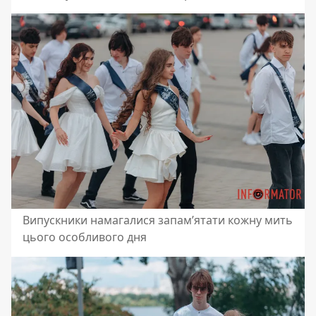
Випускники намагалися запам’ятати кожну мить
цього особливого дня