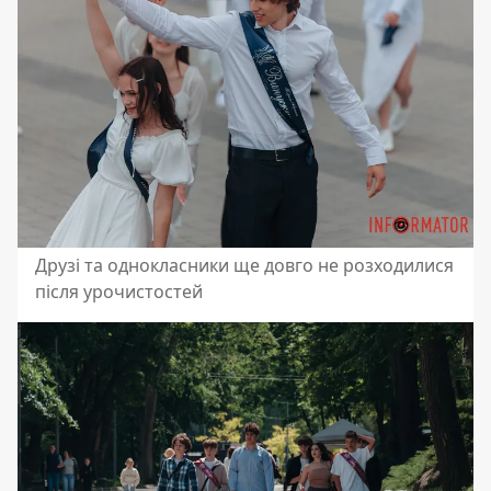
Друзі та однокласники ще довго не розходилися
після урочистостей