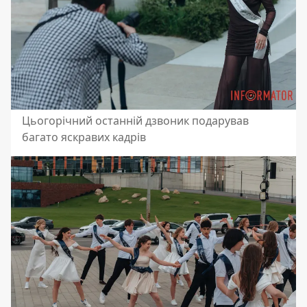
Цьогорічний останній дзвоник подарував
багато яскравих кадрів