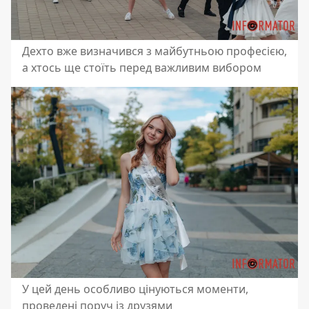
Дехто вже визначився з майбутньою професією,
а хтось ще стоїть перед важливим вибором
У цей день особливо цінуються моменти,
проведені поруч із друзями