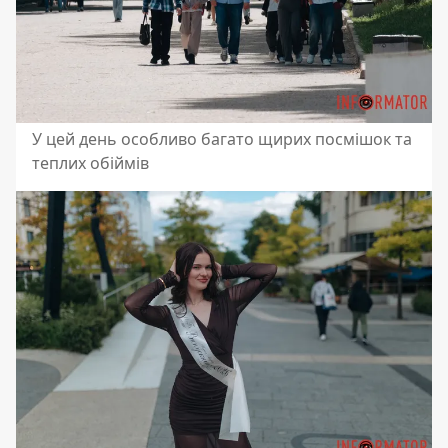
У цей день особливо багато щирих посмішок та
теплих обіймів