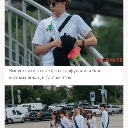
Випускники охоче фотографувалися біля
міських локацій та пам’яток