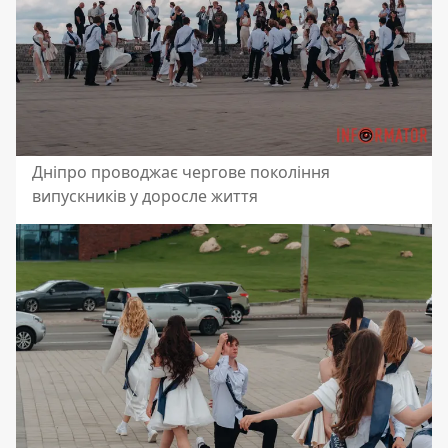
Дніпро проводжає чергове покоління
випускників у доросле життя