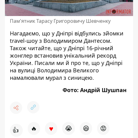
Пам'ятник Тарасу Григоровичу Шевченку
Нагадаємо, що у
Дніпрі
відбулись зйомки
travel-шоу з Володимиром Дантесом
.
Також читайте, що
у Дніпрі 16-річний
жонглер встановив унікальний рекорд
України
. Писали ми й про те, що
у Дніпрі
на вулиці
Володимира Великого
намалювали мурал з синицею
.
Фото: Андрій Шушпан
♥
🔥
😭
😆
😡
👍