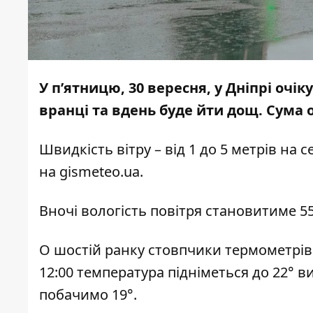
У п’ятницю, 30 вересня, у Дніпрі очі
вранці та вдень буде йти дощ. Сума о
Швидкість вітру – від 1 до 5 метрів на
на
gismeteo.ua
.
Вночі вологість повітря становитиме 55
О шостій ранку стовпчики термометрів 
12:00 температура підніметься до 22° в
побачимо 19°.