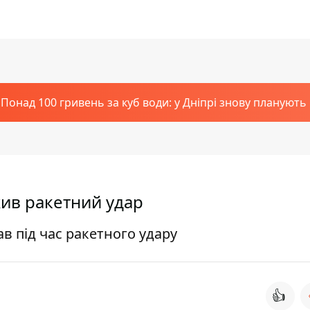
Понад 100 гривень за куб води: у Дніпрі знову планують
жив ракетний удар
ав під час ракетного удару
👍