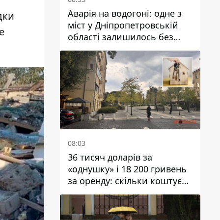
Аварія на водогоні: одне з
дки
міст у Дніпропетровській
е
області залишилось без
води
08:03
36 тисяч доларів за
«однушку» і 18 200 гривень
за оренду: скільки коштує
житло у Дніпропетровської
області