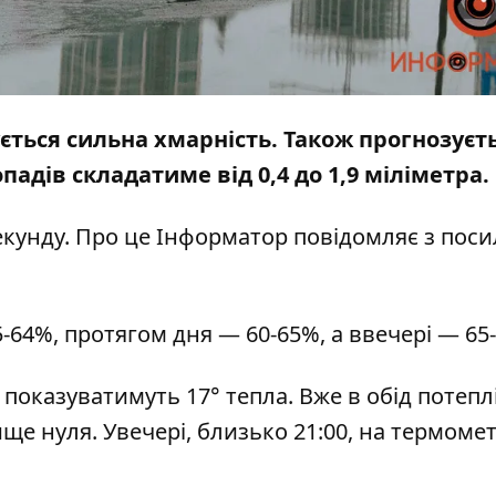
кується сильна хмарність. Також прогнозуєт
падів складатиме від 0,4 до 1,9 міліметра.
 секунду. Про це Інформатор повідомляє з по
-64%, протягом дня — 60-65%, а ввечері — 65
показуватимуть 17° тепла. Вже в обід потепл
ище нуля. Увечері, близько 21:00, на термоме