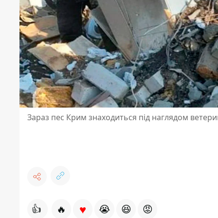
Зараз пес Крим знаходиться під наглядом ветери
♥
👍
🔥
😭
😆
😡