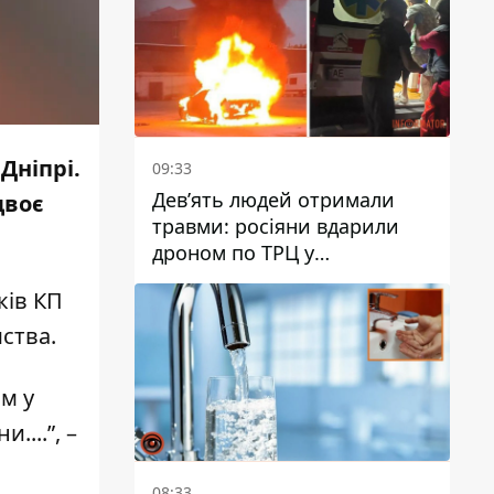
Дніпрі.
09:33
Дев’ять людей отримали
двоє
травми: росіяни вдарили
дроном по ТРЦ у
Павлограді, чи
ків КП
працюватиме заклад надалі
ства.
ом у
....”, –
08:33