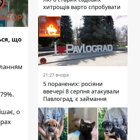
хитрощів варто спробувати
ься, що
силанням
21:27 вчора
5 поранених: росіяни
ввечері 8 серпня атакували
-79%.
Павлоград, є займання
ішає, о
трах