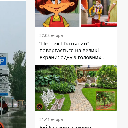
22:08 вчора
“Петрик П’яточкин”
повертається на великі
екрани: одну з головних
ролей зіграє 9-річний
дніпрянин Олександр
Войтеховський
21:41 вчора
Які 6 старих садових