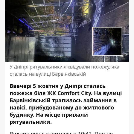
У Дніпрі рятувальники ліквідували пожежу, яка
сталась на вулиці Барвінківській
Ввечері 5 жовтня у Дніпрі сталась
пожежа біля ЖК Comfort City. На вулиці
Барвінківській трапилось займання в
навісі, прибудованому до житлового
будинку. На місце приїхали
рятувальники.
Виклик вони отримали о 19:42. Про це