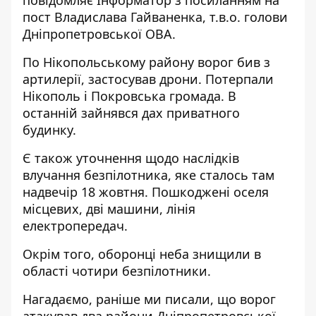
повідомляє Інформатор з посиланням на
пост Владислава Гайваненка, т.в.о. голови
Дніпропетровської ОВА
.
По Нікопольському району ворог бив з
артилерії, застосував дрони. Потерпали
Нікополь і Покровська громада. В
останній зайнявся дах приватного
будинку.
Є також уточнення щодо наслідків
влучання безпілотника, яке сталось там
надвечір 18 жовтня. Пошкоджені оселя
місцевих, дві машини, лінія
електропередач.
Окрім того, оборонці неба знищили в
області чотири безпілотники.
Нагадаємо, раніше ми писали, що
ворог