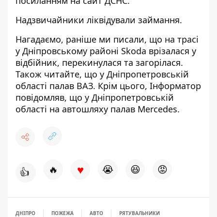
посиланням на
сайт ДСНС
.
Надзвичайники ліквідували займання.
Нагадаємо, раніше ми писали, що
на трасі
у Дніпровському районі Skoda врізалася у
відбійник, перекинулася та загорілася
.
Також читайте, що
у Дніпропетровській
області палав ВАЗ
. Крім цього, Інформатор
повідомляв, що
у Дніпропетровській
області на автошляху палав Mercedes
.
♥
🔥
😭
😆
😡
👍
ДНІПРО
ПОЖЕЖА
АВТО
РЯТУВАЛЬНИКИ