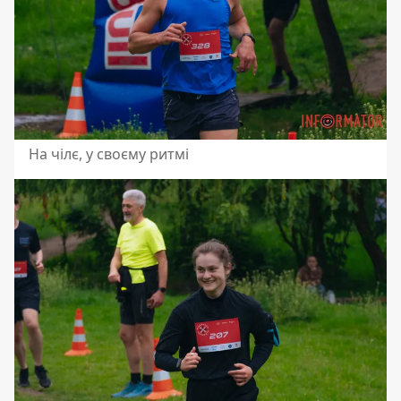
На чілє, у своєму ритмі