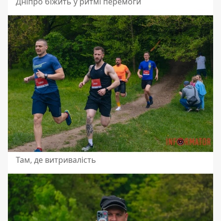
Дніпро біжить у ритмі перемоги
Там, де витривалість