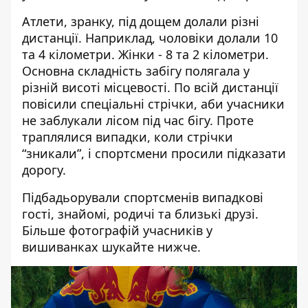
Атлети, зранку, під дощем долали різні
дистанції. Наприклад, чоловіки долали 10
та 4 кілометри. Жінки - 8 та 2 кілометри.
Основна складність забігу полягала у
різній висоті місцевості. По всій дистанції
повісили спеціальні стрічки, аби учасники
не заблукали лісом під час бігу. Проте
траплялися випадки, коли стрічки
“зникали”, і спортсмени просили підказати
дорогу.
Підбадьорували спортсменів випадкові
гості, знайомі, родичі та близькі друзі.
Більше фотографій учасників у
вишиванках шукайте нижче.