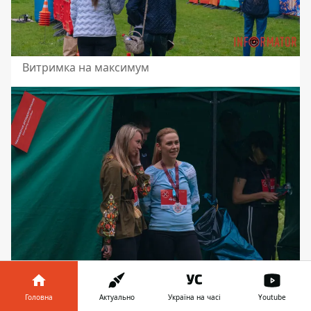
Витримка на максимум
Спортивний настрій міста
Головна
Актуально
Україна на часі
Youtube