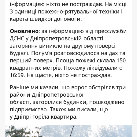
інформацією ніхто не постраждав. На місці
3 одиниці пожежно-рятувальної техніки і
карета швидкої допомоги.
Оновлено
: за інформацією від
пресслужби
ДСНС
у Дніпропетровській області,
загоряння виникло на другому поверсі
будівлі. Полум’я розповсюдилося на дах та
перший поверх. Площа пожежі склала 150
квадратних метрів. Пожежу ліквідували о
16:59. На щастя, ніхто не постраждав.
Раніше ми казали, що ворог обстріляв три
райони Дніпропетровської
області,
загорілися будинки
, пошкоджено
підприємство. Також ми писали, що
у
Дніпрі горіла квартира.