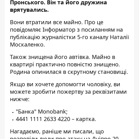
Пронського. Він та його дружина
врятувались.
Вони втратили все майно. Про це
повідомляє Інформатор з посиланням на
публікацію журналістки 5-го каналу Наталії
Москаленко
.
Також знищена його автівка. Майно в
квартирі практично повністю знищено.
Родина опинилася в скрутному становищі.
Якщо ви хочете допомогти чоловіку, ви
можете зробити пожертву за реквізитами
нижче:
"Банка"
Monobank
;
4441 1111 2633 4220 – картка.
Нагадаємо, раніше ми писали, що
розповіли люди про атаку на Дніпро 20