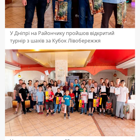
У Дніпрі на Райончику пройшов відкритий
турнір з шахів за Кубок Лівобережжя