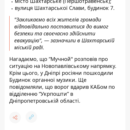
м
істо Шахтарське (Першотравенськ);
вулиця Шахтарської Слави, будинок 7.
"Закликаємо всіх жителів громади
відповідально поставитися до вимог
безпеки та своєчасно здійснити
евакуацію", — зазначили в Шахтарській
міській раді.
Нагадаємо, що
“Мучной"
розповів про
ситуацію на Новопавлівському напрямку
.
Крім цього,
у Дніпрі росіяни пошкодили
Будинок органної музики
. Ще
повідомляли, що
ворог вдарив КАБом по
відділенню “Укрпошти”
в
Дніпропетровській області.