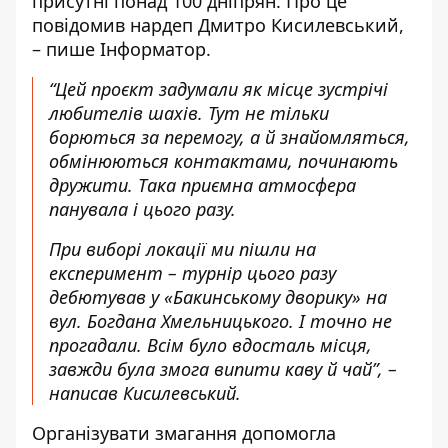
присутні понад 100 дніпрян. Про це
повідомив
нардеп Дмитро Кисилевський,
– пише Інформатор.
“Цей проєкт задумали як місце зустрічі
любителів шахів. Тут не тільки
борються за перемогу, а й знайомляться,
обмінюються контактами, починають
дружити. Така приємна атмосфера
панувала і цього разу.
При виборі локації ми пішли на
експеримент – турнір цього разу
дебютував у «Бакинському дворику» на
вул. Богдана Хмельницького. І точно не
прогадали. Всім було вдосталь місця,
завжди була змога випити каву й чай”, –
написав Кисилевський.
Організувати змагання допомогла