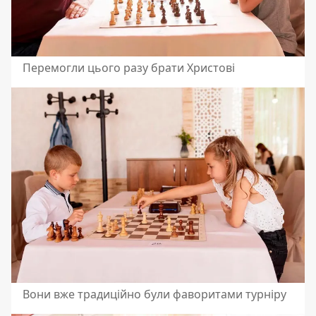
Перемогли цього разу брати Христові
Вони вже традиційно були фаворитами турніру