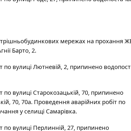
нутрішньобудинкових мережах на прохання Ж
нії Барто, 2.
іт по вулиці Лютневій, 2, припинено водопос
т по вулиці Старокозацькій, 70, припинено
ій, 70, 70а. Проведення аварійних робіт по
ачання у селищі Самарівка.
іт по вулиці Перлинній, 27, припинено