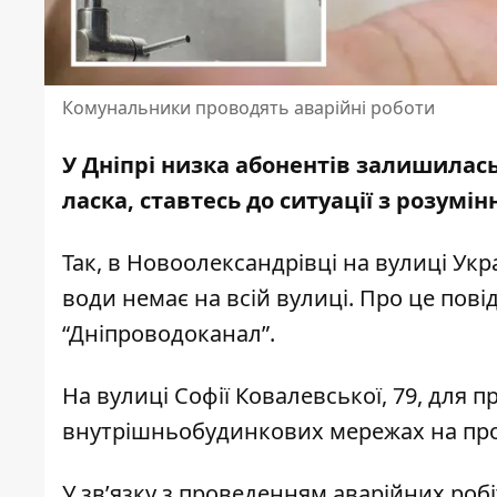
Комунальники проводять аварійні роботи
У Дніпрі низка абонентів залишилась
ласка,
ставтесь до ситуації з розумі
Так, в Новоолександрівці на вулиці Укра
води немає на всій вулиці. Про це по
“Дніпроводоканал”
.
На вулиці Софії Ковалевської, 79, для 
внутрішньобудинкових мережах на пр
У звʼязку з проведенням аварійних робі