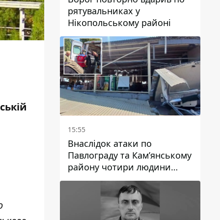
рятувальниках у
Нікопольському районі
ській
15:55
Внаслідок атаки по
Павлограду та Кам’янському
району чотири людини
загинули, семеро зазнали
поранень
о