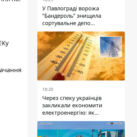
У Павлограді ворожа
"Бандероль" знищила
сортувальне депо
"Укрпошти" та вбила двох
працівниць
ЕКу
тачання
18:20
Через спеку українців
закликали економити
електроенергію: як
уникнути перевантаження
мереж