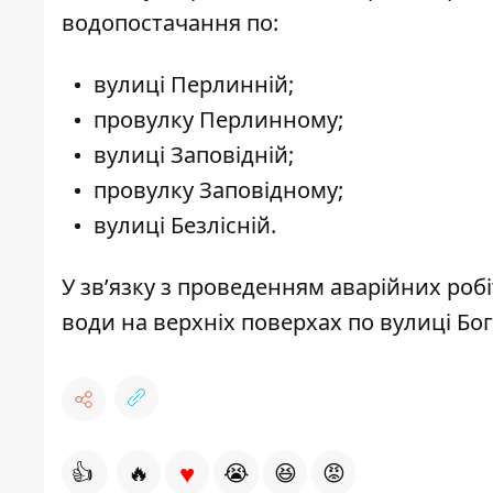
водопостачання по:
вулиці Перлинній;
провулку Перлинному;
вулиці Заповідній;
провулку Заповідному;
вулиці Безлісній.
У звʼязку з проведенням аварійних ро
води на верхніх поверхах по вулиці Бого
♥
👍
🔥
😭
😆
😡