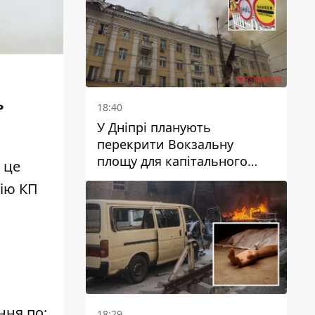
ь
18:40
У Дніпрі планують
перекрити Вокзальну
площу для капітального
 це
ремонту будинку, в який
цію КП
влучила ворожа ракета: які
терміни
ня по:
18:29