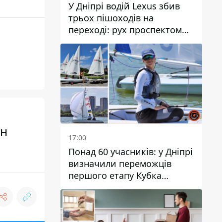
У Дніпрі водій Lexus збив
трьох пішоходів на
переході: рух проспектом
Науки ускладнений
ан
17:00
Понад 60 учасників: у Дніпрі
визначили переможців
першого етапу Кубка
України з вітрильного
спорту