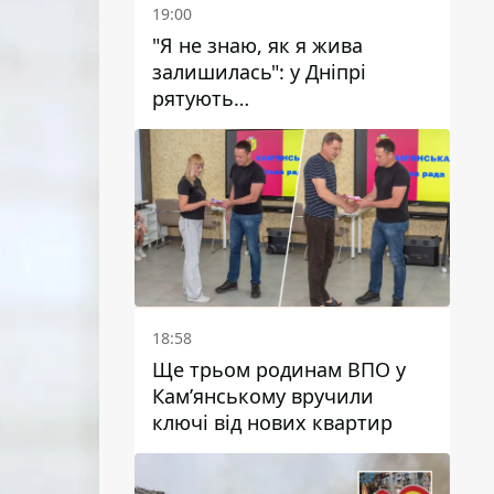
19:00
"Я не знаю, як я жива
залишилась": у Дніпрі
рятують
військовослужбовицю та
мати чотирьох дітей, яку
поранив КАБ
18:58
Ще трьом родинам ВПО у
Кам’янському вручили
ключі від нових квартир