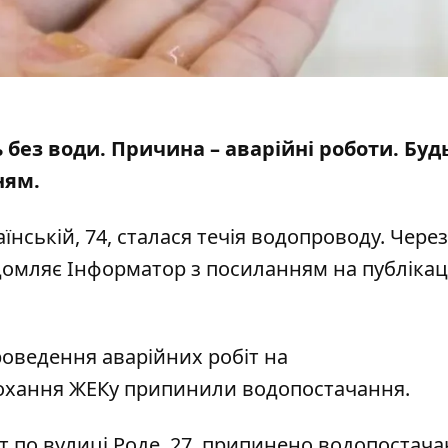
 без води. Причина – аварійні роботи. Буд
нням
.
їнській, 74, сталася течія водопроводу. Через
відомляє Інформатор з посиланням на
публіка
проведення аварійних робіт на
охання ЖЕКу припинили водопостачання.
т по вулиці Роде, 27,
припинено водопостачан