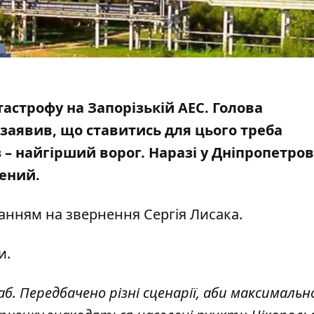
астрофу на Запорізькій АЕС. Голова
заявив, що ставитись для цього треба
 – найгірший ворог. Наразі у Дніпропетров
щений
.
ланням
на звернення Сергія Лисака
.
и.
. Передбачено різні сценарії, аби максимальн