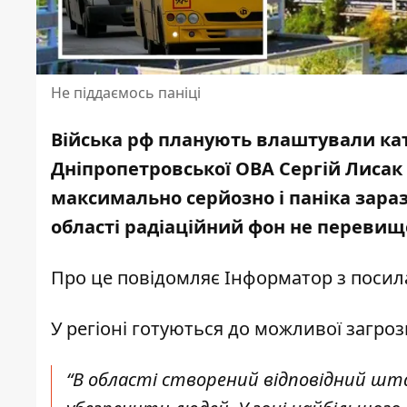
Не піддаємось паніці
Війська рф планують влаштували кат
Дніпропетровської ОВА Сергій Лисак 
максимально серйозно і паніка зараз
області
радіаційний фон не переви
Про це повідомляє Інформатор з поси
У регіоні готуються до можливої загроз
“В області створений відповідний штаб