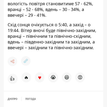
вологість повітря становитиме 57 - 62%,
вранці – 52 - 68%, вдень – 30 - 34%, а
ввечері – 29 - 41%.
Схід сонця очікується о 5:40, а захід – о
19:44. Вітер вночі буде північно-західним,
вранці – північним та північно-східним,
вдень – південно-західним та західним, а
ввечері – західним та північно-західним.
♥
🔥
😭
😆
😡
👍
ДНІПРО
ПОГОДА