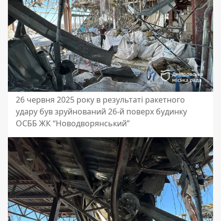
26 червня 2025 року в результаті ракетного
удару був зруйнований 26-й поверх будинку
ОСББ ЖК “Новодворянський”