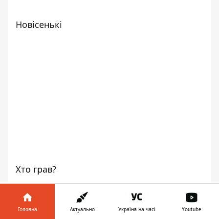
Новісенькі
Хто грав?
Ярослав Жахалов
Фото: Руслана Левченко
Головна
Актуально
Україна на часі
Youtube