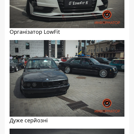
Організатор LowFit
Дуже серйозні