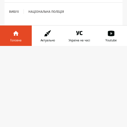
ВИБУХ
НАЦІОНАЛЬНА ПОЛІЦІЯ
Головна
Актуально
Україна на часі
Youtube
Інформатор у
Завантажити
телефоні
👉
ЗАПРОПОНУВАТИ НОВИНУ
Дніпро
Область
Україна