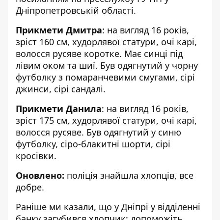
Дніпропетровській області.
Прикмети Дмитра
: на вигляд 16 років,
зріст 160 см, худорлявої статури, очі карі,
волосся русяве коротке. Має синці під
лівим оком та шиї. Був одягнутий у чорну
футболку з помаранчевими смугами, сірі
джинси, сірі сандалі.
Прикмети Данила
: на вигляд 16 років,
зріст 175 см, худорлявої статури, очі карі,
волосся русяве. Був одягнутий у синю
футболку, сіро-блакитні шорти, сірі
кросівки.
Оновлено:
поліція знайшла хлопців, все
добре.
Раніше ми казали, що у Дніпрі
у відділенні
банку загубився хлопчик: допоможіть