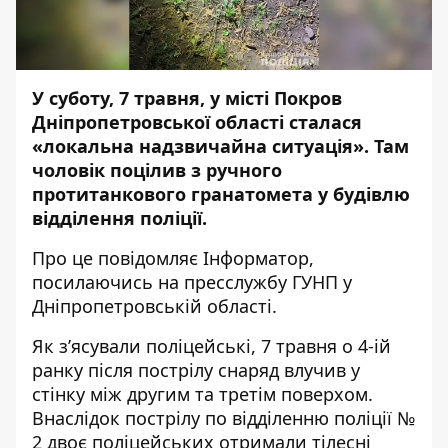
У суботу, 7 травня, у місті Покров
Дніпропетровської області
сталася
«локальна надзвичайна ситуація». Там
чоловік поцілив з ручного
протитанкового гранатомета у будівлю
відділення поліції.
Про це повідомляє
Інформатор
,
посилаючись на пресслужбу ГУНП у
Дніпропетровській області.
Як з’ясували поліцейські, 7 травня о 4-ій
ранку після пострілу снаряд влучив у
стінку між другим та третім поверхом.
Внаслідок пострілу по відділенню поліції №
2 двоє поліцейських отримали тілесні