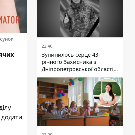
осунок
22:40
тячих
Зупинилось серце 43-
річного Захисника з
Дніпропетровської області
Євгена Зінченка
ділу
 додати
22:00