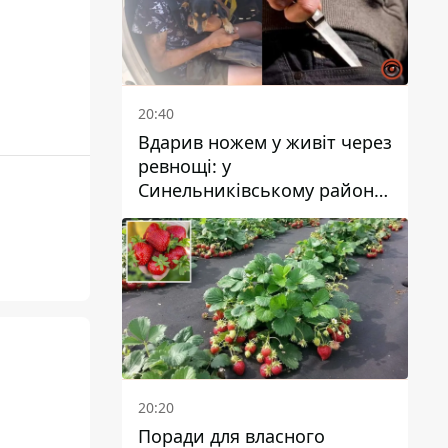
20:40
Вдарив ножем у живіт через
ревнощі: у
Синельниківському районі
затримали 49-річного
чоловіка за вбивство
20:20
Поради для власного