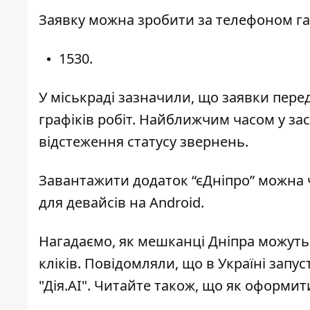
Заявку можна зробити за телефоном гаря
1530
.
У міськраді зазначили, що заявки пе
графіків робіт. Найближчим часом у з
відстеження статусу звернень.
Завантажити додаток “єДніпро” можна
для девайсів на Android.
Нагадаємо,
як мешканці Дніпра можут
кліків
. Повідомляли, що в Україні
запус
"Дія.АІ"
. Читайте також, що як
оформити