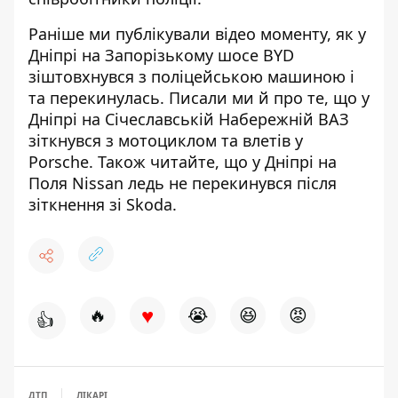
Раніше ми публікували відео моменту, як
у
Дніпрі на Запорізькому шосе
BYD
зіштовхнувся з поліцейською машиною
і
та перекинулась. Писали ми й про те, що у
Дніпрі на Січеславській Набережній
ВАЗ
зіткнувся з мотоциклом та влетів у
Porsche
. Також читайте, що у Дніпрі на
Поля
Nissan ледь не перекинувся
після
зіткнення зі Skoda.
♥
🔥
😭
😆
😡
👍
ДТП
ЛІКАРІ