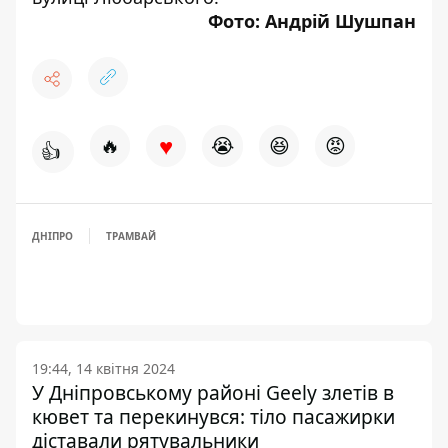
Фото: Андрій Шушпан
♥
🔥
😭
😆
😡
👍
ДНІПРО
ТРАМВАЙ
19:44, 14 квітня 2024
У Дніпровському районі Geely злетів в
кювет та перекинувся: тіло пасажирки
діставали рятувальники