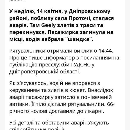
У неділю, 14 квітня, у Дніпровському
районі, поблизу села Проточі, сталася
аварія. Там Geely злетів з траси та
перекинувся. Пасажирка загинула на
місці, водія забрала “швидка”.
Рятувальники отримали виклик о 14:44.
Про це пише Інформатор з посиланням
на
публікацію пресслужби ГУДСНС
у
Дніпропетровській області.
Як з’ясувалось, водій не впорався з
керуванням та злетів в кювет. Внаслідок
аварії пасажирку затисло в понівеченій
автівки. Її тіло дістали рятувальники. 66-
річного чолові доставили до лікарні.
Усі деталі та обставини аварії з’ясують
співробітники поліції.