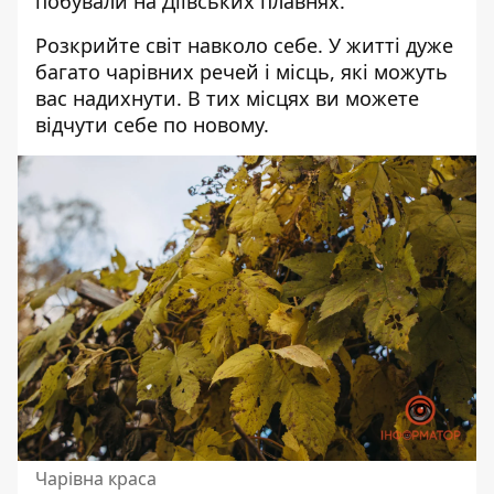
побували на Діївських плавнях.
Розкрийте світ навколо себе. У житті дуже
багато чарівних речей і місць, які можуть
вас надихнути. В тих місцях ви можете
відчути себе по новому.
Чарівна краса