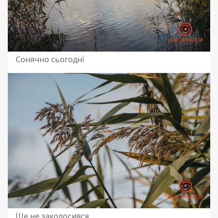
Сонячно сьогодні
Ще не заколосився