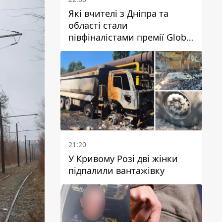
Які вчителі з Дніпра та
області стали
півфіналістами премії Global
Teacher Prize Ukraine 2026
21:20
У Кривому Розі дві жінки
підпалили вантажівку