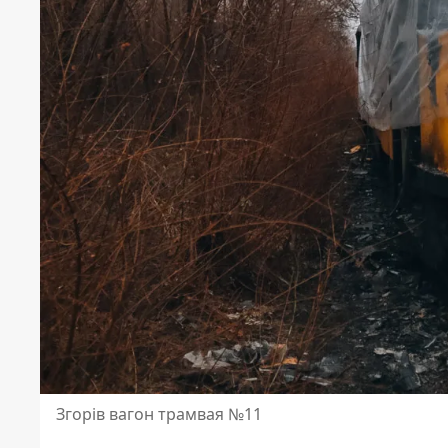
Згорів вагон трамвая №11