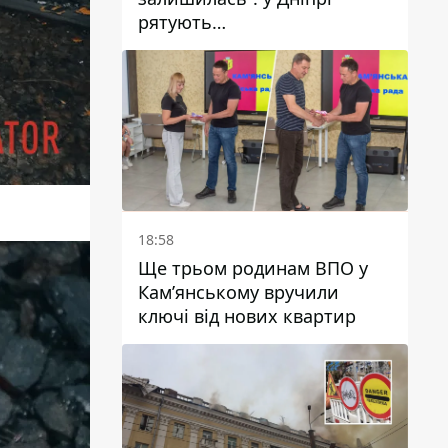
рятують
військовослужбовицю та
мати чотирьох дітей, яку
поранив КАБ
18:58
Ще трьом родинам ВПО у
Кам’янському вручили
ключі від нових квартир