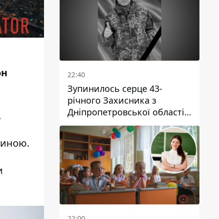
он
22:40
Зупинилось серце 43-
річного Захисника з
Дніпропетровської області
.
Євгена Зінченка
ниною.
и
22:00