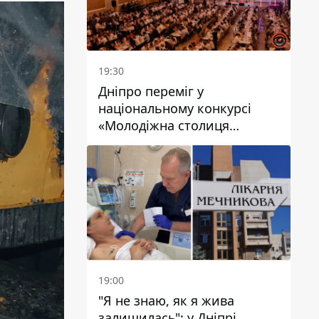
19:30
Дніпро переміг у
національному конкурсі
«Молодіжна столиця
України – 2026»
19:00
"Я не знаю, як я жива
залишилась": у Дніпрі