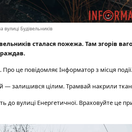
а вулиці Будівельників
дівельників сталася пожежа. Там
згорів ваг
страждав.
. Про це повідомляє Інформатор з місця події
й — залишився цілим. Трамвай накрили тка
ть до вулиці Енергетичної. Враховуйте це пр