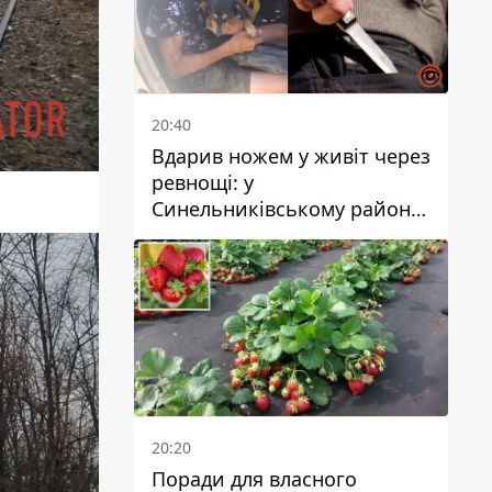
20:40
Вдарив ножем у живіт через
ревнощі: у
Синельниківському районі
затримали 49-річного
чоловіка за вбивство
20:20
Поради для власного