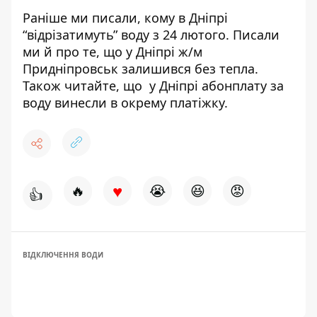
Раніше ми писали,
кому в Дніпрі
“відрізатимуть” воду з 24 лютого
. Писали
ми й про те, що у Дніпрі
ж/м
Придніпровськ залишився без тепла
.
Також читайте, що
у Дніпрі
абонплату за
воду винесли в окрему платіжку
.
♥
🔥
😭
😆
😡
👍
ВІДКЛЮЧЕННЯ ВОДИ