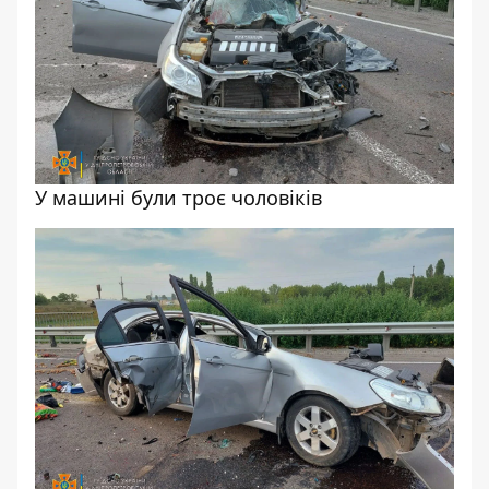
У машині були троє чоловіків