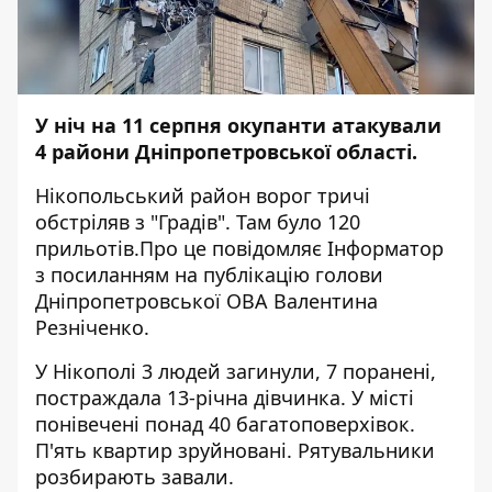
У ніч на 11 серпня окупанти атакували
4 райони Дніпропетровської області.
Нікопольський район ворог тричі
обстріляв з "Градів". Там було 120
прильотів.Про це повідомляє
Інформатор
з посиланням на
публікацію
голови
Дніпропетровської ОВА Валентина
Резніченко.
У Нікополі 3 людей загинули, 7 поранені,
постраждала 13-річна дівчинка. У місті
понівечені понад 40 багатоповерхівок.
П'ять квартир зруйновані. Рятувальники
розбирають завали.