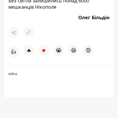
Без світла залишились понад 6000
мешканців Нікополя
Олег Більдін
♥
🔥
😭
😆
😡
👍
ВІЙНА