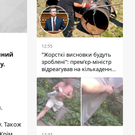
стовп диму
12:55
чний
"Жорсткі висновки будуть
зроблені": прем'єр-міністр
у.
відреагував на кількаденну
відсутність води у Марганці
и.
у
. Також
 Крім
12:33