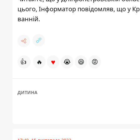
цього, Інформатор повідомляв, що
у К
ванній
.
♥
👍
🔥
😭
😆
😡
ДИТИНА