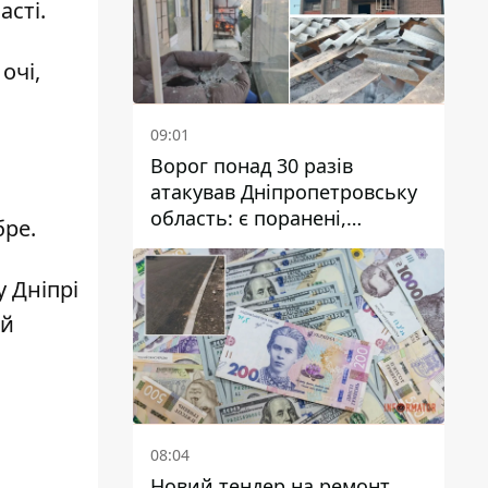
асті.
очі,
09:01
Ворог понад 30 разів
атакував Дніпропетровську
область: є поранені,
бре.
пошкоджені ліцей, будинки
та підприємства
у Дніпрі
ій
08:04
Новий тендер на ремонт