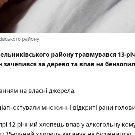
ківського району
нельниківського району травмувався 13-рі
ін
зачепився за дерево
та впав на бензопил
анням на власні джерела.
 діагностували множинні відкриті рани голов
прі 12-річний хлопець впав у алкогольну ком
ті 15-річний хлопець загинув на будівництві
.