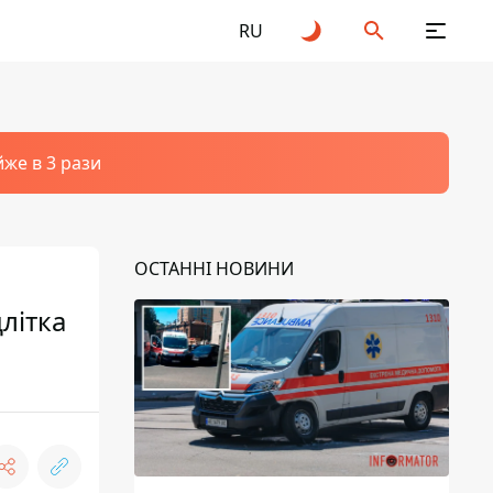
RU
йже в 3 рази
ОСТАННІ НОВИНИ
літка