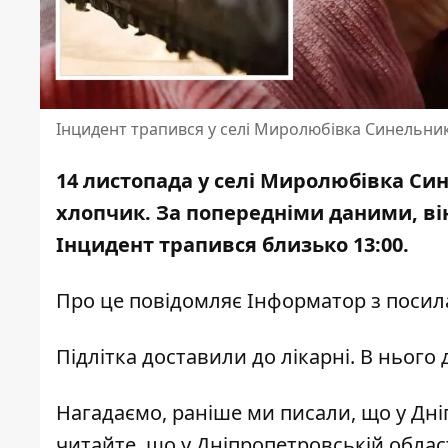
Інцидент трапився у селі Миролюбівка Синельни
14 листопада у селі Миролюбівка Си
хлопчик. За попередніми даними, в
Інцидент трапився близько 13:00.
Про це повідомляє Інформатор з посил
Підлітка доставили до лікарні. В нього
Нагадаємо, раніше ми писали, що
у Дні
читайте, що
у Дніпропетровській облас