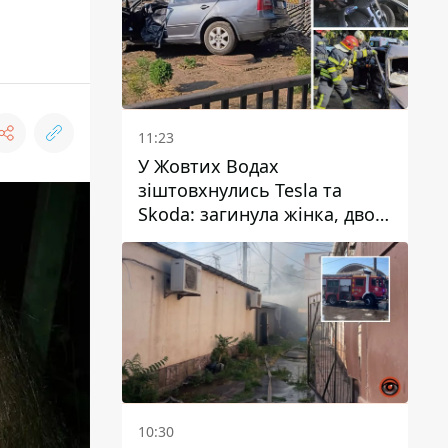
11:23
У Жовтих Водах
зіштовхнулись Tesla та
Skoda: загинула жінка, двоє
людей постраждали
10:30