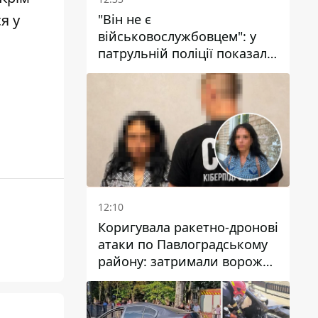
"Він не є
я у
військовослужбовцем": у
патрульній поліції показали
відео конфлікту з чоловіком
без ноги на проспекті Поля
у Дніпрі
12:10
Коригувала ракетно-дронові
атаки по Павлоградському
району: затримали ворожу
агентку