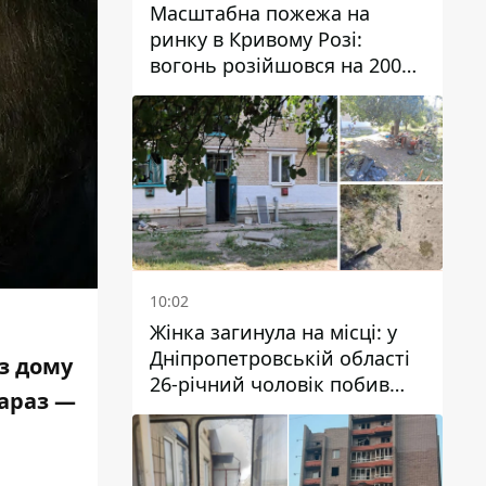
Масштабна пожежа на
ринку в Кривому Розі:
вогонь розійшовся на 200
квадратних метрів
10:02
Жінка загинула на місці: у
Дніпропетровській області
з дому
26-річний чоловік побив
зараз —
трьох людей металевим
предметом