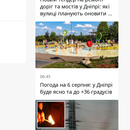
доріг та мостів у Дніпрі: які
вулиці планують оновити та
скільки десятків мільйонів
гривень на це хочуть
витратити
06:45
Погода на 6 серпня: у Дніпрі
буде ясно та до +36 градусів