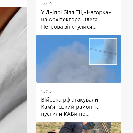
14:10
У Дніпрі біля ТЦ «Нагорка»
на Архітектора Олега
Петрова зіткнулися
«швидка» та Toyota: трамваї
№5 затримуються
13:13
Війська рф атакували
Кам'янський район та
пустили КАБи по
Павлограду: постраждав
чоловік, в небо здіймається